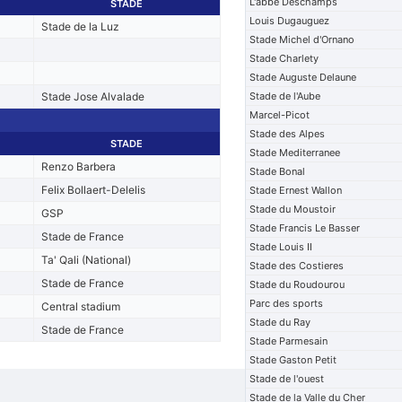
L'abbe Deschamps
STADE
Louis Dugauguez
Stade de la Luz
Stade Michel d'Ornano
Stade Charlety
Stade Auguste Delaune
Stade Jose Alvalade
Stade de l'Aube
Marcel-Picot
Stade des Alpes
STADE
Stade Mediterranee
Renzo Barbera
Stade Bonal
Felix Bollaert-Delelis
Stade Ernest Wallon
Stade du Moustoir
GSP
Stade Francis Le Basser
Stade de France
Stade Louis II
Ta' Qali (National)
Stade des Costieres
Stade de France
Stade du Roudourou
Parc des sports
Central stadium
Stade du Ray
Stade de France
Stade Parmesain
Stade Gaston Petit
Stade de l'ouest
Stade de la Valle du Cher