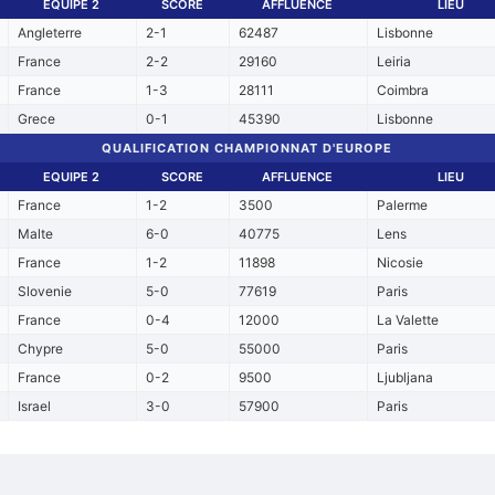
EQUIPE 2
SCORE
AFFLUENCE
LIEU
Angleterre
2-1
62487
Lisbonne
France
2-2
29160
Leiria
France
1-3
28111
Coimbra
Grece
0-1
45390
Lisbonne
QUALIFICATION CHAMPIONNAT D'EUROPE
EQUIPE 2
SCORE
AFFLUENCE
LIEU
France
1-2
3500
Palerme
Malte
6-0
40775
Lens
France
1-2
11898
Nicosie
Slovenie
5-0
77619
Paris
France
0-4
12000
La Valette
Chypre
5-0
55000
Paris
France
0-2
9500
Ljubljana
Israel
3-0
57900
Paris