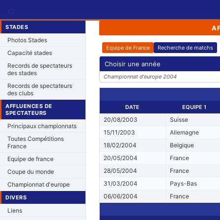
⌂
STADES
A
Photos Stades
Equipe de France
Recherche de matchs
Capacité stades
Choisir une année
Records de spectateurs
des stades
Championnat d'europe 2004
Records de spectateurs
des clubs
AFFLUENCES DE
DATE
EQUIPE 1
SPECTATEURS
20/08/2003
Suisse
Principaux championnats
15/11/2003
Allemagne
Toutes Compétitions
18/02/2004
Belgique
France
20/05/2004
France
Equipe de france
28/05/2004
France
Coupe du monde
31/03/2004
Pays-Bas
Championnat d'europe
06/06/2004
France
DIVERS
Liens