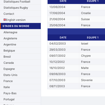
DATE
EQUIPE 1
Statistiques Football
13/06/2004
France
Statistiques Rugby
17/06/2004
Croatie
Contact
21/06/2004
Suisse
English version
25/06/2004
France
STADES DU MONDE
Allemagne
DATE
EQUIPE 1
Angleterre
04/02/2003
Israel
Argentine
29/03/2003
France
Belgique
09/07/2002
Chypre
Bresil
10/12/2002
France
Canada
16/10/2002
Malte
Espagne
09/06/2003
France
Etats-Unis
07/10/2003
Slovenie
France
08/11/2003
France
Italie
Pays-Bas
Portugal