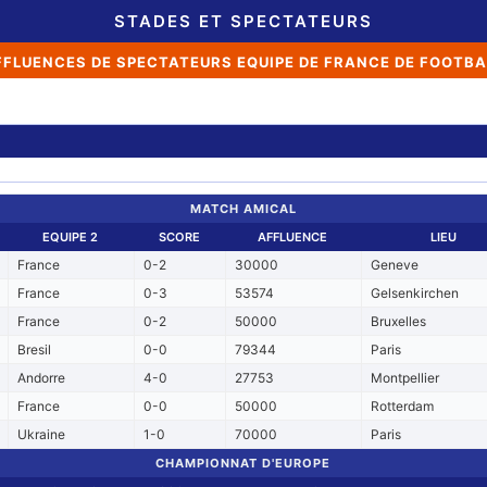
STADES ET SPECTATEURS
FFLUENCES DE SPECTATEURS EQUIPE DE FRANCE DE FOOTBA
MATCH AMICAL
EQUIPE 2
SCORE
AFFLUENCE
LIEU
France
0-2
30000
Geneve
France
0-3
53574
Gelsenkirchen
France
0-2
50000
Bruxelles
Bresil
0-0
79344
Paris
Andorre
4-0
27753
Montpellier
France
0-0
50000
Rotterdam
Ukraine
1-0
70000
Paris
CHAMPIONNAT D'EUROPE