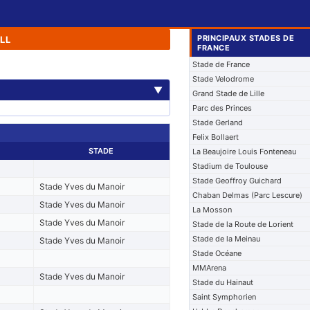
PRINCIPAUX STADES DE
LL
FRANCE
Stade de France
Stade Velodrome
▼
Grand Stade de Lille
Parc des Princes
Stade Gerland
Felix Bollaert
STADE
La Beaujoire Louis Fonteneau
Stadium de Toulouse
Stade Geoffroy Guichard
Stade Yves du Manoir
Chaban Delmas (Parc Lescure)
Stade Yves du Manoir
La Mosson
Stade Yves du Manoir
Stade de la Route de Lorient
Stade de la Meinau
Stade Yves du Manoir
Stade Océane
MMArena
Stade Yves du Manoir
Stade du Hainaut
Saint Symphorien