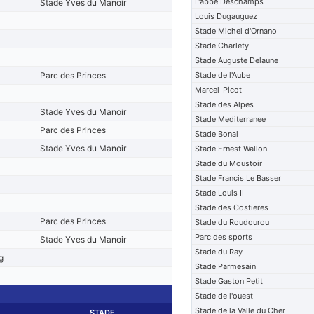
L'abbe Deschamps
Stade Yves du Manoir
Louis Dugauguez
Stade Michel d'Ornano
Stade Charlety
Stade Auguste Delaune
Parc des Princes
Stade de l'Aube
Marcel-Picot
Stade des Alpes
Stade Yves du Manoir
Stade Mediterranee
Parc des Princes
Stade Bonal
Stade Yves du Manoir
Stade Ernest Wallon
Stade du Moustoir
Stade Francis Le Basser
Stade Louis II
Stade des Costieres
Parc des Princes
Stade du Roudourou
Parc des sports
Stade Yves du Manoir
Stade du Ray
g
Stade Parmesain
Stade Gaston Petit
Stade de l'ouest
Stade de la Valle du Cher
STADE