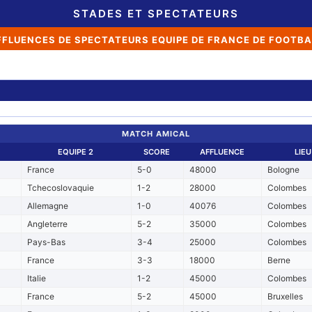
STADES ET SPECTATEURS
FFLUENCES DE SPECTATEURS EQUIPE DE FRANCE DE FOOTBA
MATCH AMICAL
EQUIPE 2
SCORE
AFFLUENCE
LIEU
France
5-0
48000
Bologne
Tchecoslovaquie
1-2
28000
Colombes
Allemagne
1-0
40076
Colombes
Angleterre
5-2
35000
Colombes
Pays-Bas
3-4
25000
Colombes
France
3-3
18000
Berne
Italie
1-2
45000
Colombes
France
5-2
45000
Bruxelles