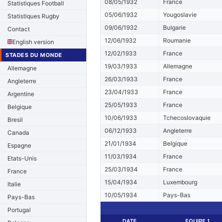
08/05/1932
France
Statistiques Football
05/06/1932
Yougoslavie
Statistiques Rugby
09/06/1932
Bulgarie
Contact
12/06/1932
Roumanie
English version
12/02/1933
France
STADES DU MONDE
19/03/1933
Allemagne
Allemagne
26/03/1933
France
Angleterre
23/04/1933
France
Argentine
25/05/1933
France
Belgique
10/06/1933
Tchecoslovaquie
Bresil
06/12/1933
Angleterre
Canada
21/01/1934
Belgique
Espagne
11/03/1934
France
Etats-Unis
25/03/1934
France
France
15/04/1934
Luxembourg
Italie
10/05/1934
Pays-Bas
Pays-Bas
Portugal
DATE
EQUIPE 1