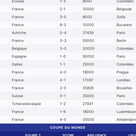
Ecosse
1-3
8000
Colombes
France
2-1
10000
Belgrade
France
3-5
6000
Sofia
France
6-3
10000
Bucarest
Autriche
0-4
37459
Paris
France
3-3
55000
Berlin
Belgique
3-0
30000
Colombes
Espagne
1-0
50000
Paris
Galles
1-1
25000
Colombes
France
4-0
18000
Prague
France
4-1
17097
Londres
France
2-3
35826
Bruxelles
Suisse
0-1
25000
Paris
Tchecoslovaquie
1-2
27931
Colombes
France
1-6
18000
Luxembour
France
4-5
35000
Amsterdam
COUPE DU MONDE
EQUIPE 2
SCORE
AFFLUENCE
LIEU