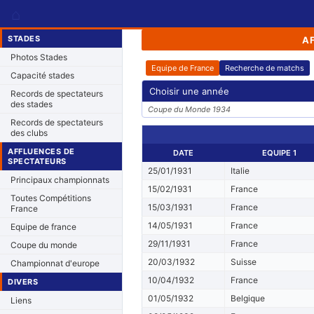
⌂
STADES
A
Photos Stades
Equipe de France
Recherche de matchs
Capacité stades
Choisir une année
Records de spectateurs
des stades
Coupe du Monde 1934
Records de spectateurs
des clubs
AFFLUENCES DE
DATE
EQUIPE 1
SPECTATEURS
25/01/1931
Italie
Principaux championnats
15/02/1931
France
Toutes Compétitions
15/03/1931
France
France
14/05/1931
France
Equipe de france
29/11/1931
France
Coupe du monde
20/03/1932
Suisse
Championnat d'europe
10/04/1932
France
DIVERS
01/05/1932
Belgique
Liens