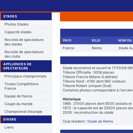
⌂
STADES
Photos Stades
Capacité stades
Records de spectateurs
PAYS
VILLE
NOM DU 
des stades
France
Reims
Stade A
Records de spectateurs
des clubs
AFFLUENCES DE
Stade reconstruit et ouvert le 17/10/08 (60
SPECTATEURS
Tribune Officielle : 5056 places
Principaux championnats
Tribune Francis Méano (Latérale)
Tribune Nord : 4180 dont 992 visiteurs
Toutes Compétitions
Tribune Robert Jonquet (Sud)
France
Certaines photos correspondent à l'ancien
Equipe de france
Historique
1969 : 21000 places dont 6000 assises e
Coupe du monde
1973 : la capacité est de 25000 places do
Championnat d'europe
2008 : reconstruction du stade
DIVERS
Club résident :
Stade de Reims
Liens