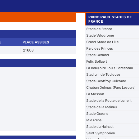
PRINCIPAUX STADES DE
FRANCE
Stade de France
Stade Velodrome
Grand Stade de Lille
E
PLACE ASSISES
Parc des Princes
21668
Stade Gerland
Felix Bollaert
La Beaujoire Louis Fonteneau
Stadium de Toulouse
Stade Geoffroy Guichard
Chaban Delmas (Parc Lescure)
La Mosson
Stade de la Route de Lorient
Stade de la Meinau
Stade Océane
MMArena
Stade du Hainaut
Saint Symphorien