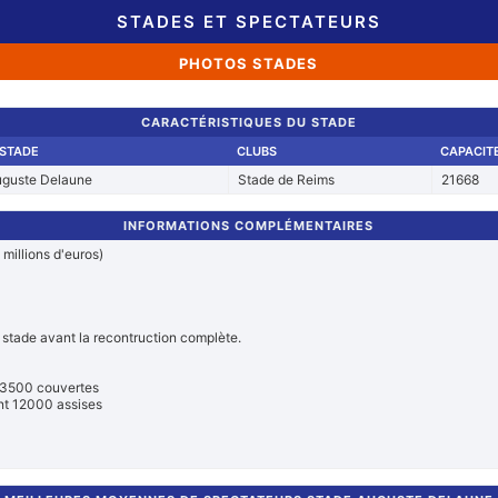
STADES ET SPECTATEURS
PHOTOS STADES
CARACTÉRISTIQUES DU STADE
STADE
CLUBS
CAPACIT
uguste Delaune
Stade de Reims
21668
INFORMATIONS COMPLÉMENTAIRES
 millions d'euros)
 stade avant la recontruction complète.
t 3500 couvertes
nt 12000 assises