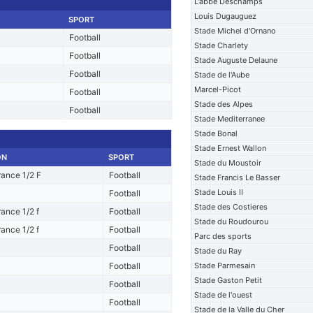
L'abbe Deschamps
Louis Dugauguez
SPORT
Stade Michel d'Ornano
Football
Stade Charlety
Football
Stade Auguste Delaune
Football
Stade de l'Aube
Marcel-Picot
Football
Stade des Alpes
Football
Stade Mediterranee
Stade Bonal
Stade Ernest Wallon
ON
SPORT
Stade du Moustoir
ance 1/2 F
Football
Stade Francis Le Basser
Stade Louis II
Football
Stade des Costieres
ance 1/2 f
Football
Stade du Roudourou
ance 1/2 f
Football
Parc des sports
Football
Stade du Ray
Football
Stade Parmesain
Stade Gaston Petit
Football
Stade de l'ouest
Football
Stade de la Valle du Cher