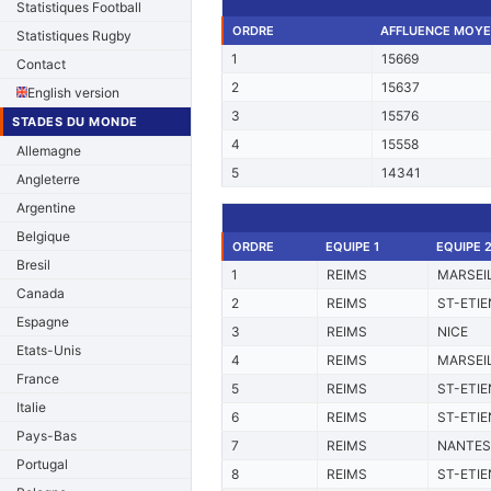
Statistiques Football
ORDRE
AFFLUENCE MOY
Statistiques Rugby
1
15669
Contact
2
15637
English version
3
15576
STADES DU MONDE
4
15558
Allemagne
5
14341
Angleterre
Argentine
Belgique
ORDRE
EQUIPE 1
EQUIPE 
Bresil
1
REIMS
MARSEI
Canada
2
REIMS
ST-ETI
Espagne
3
REIMS
NICE
Etats-Unis
4
REIMS
MARSEI
France
5
REIMS
ST-ETI
Italie
6
REIMS
ST-ETI
Pays-Bas
7
REIMS
NANTES
Portugal
8
REIMS
ST-ETI