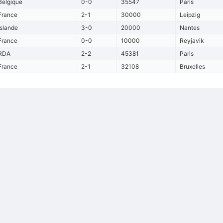
Belgique
0-0
35547
Paris
France
2-1
30000
Leipzig
Islande
3-0
20000
Nantes
France
0-0
10000
Reyjavik
RDA
2-2
45381
Paris
France
2-1
32108
Bruxelles