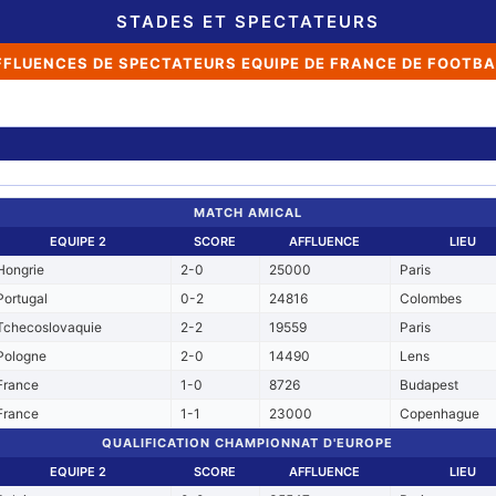
STADES ET SPECTATEURS
FFLUENCES DE SPECTATEURS EQUIPE DE FRANCE DE FOOTBA
MATCH AMICAL
EQUIPE 2
SCORE
AFFLUENCE
LIEU
Hongrie
2-0
25000
Paris
Portugal
0-2
24816
Colombes
Tchecoslovaquie
2-2
19559
Paris
Pologne
2-0
14490
Lens
France
1-0
8726
Budapest
France
1-1
23000
Copenhague
QUALIFICATION CHAMPIONNAT D'EUROPE
EQUIPE 2
SCORE
AFFLUENCE
LIEU