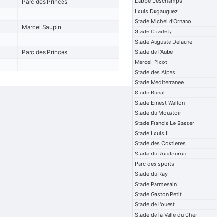
L'abbe Deschamps
Parc des Princes
Louis Dugauguez
Stade Michel d'Ornano
Marcel Saupin
Stade Charlety
Stade Auguste Delaune
Parc des Princes
Stade de l'Aube
Marcel-Picot
Stade des Alpes
Stade Mediterranee
Stade Bonal
Stade Ernest Wallon
Stade du Moustoir
Stade Francis Le Basser
Stade Louis II
Stade des Costieres
Stade du Roudourou
Parc des sports
Stade du Ray
Stade Parmesain
Stade Gaston Petit
Stade de l'ouest
Stade de la Valle du Cher