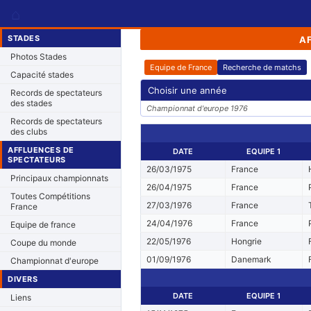
⌂
STADES
A
Photos Stades
Equipe de France
Recherche de matchs
Capacité stades
Choisir une année
Records de spectateurs
des stades
Championnat d'europe 1976
Records de spectateurs
des clubs
AFFLUENCES DE
DATE
EQUIPE 1
SPECTATEURS
26/03/1975
France
Principaux championnats
26/04/1975
France
Toutes Compétitions
27/03/1976
France
France
24/04/1976
France
Equipe de france
22/05/1976
Hongrie
Coupe du monde
01/09/1976
Danemark
Championnat d'europe
DIVERS
DATE
EQUIPE 1
Liens