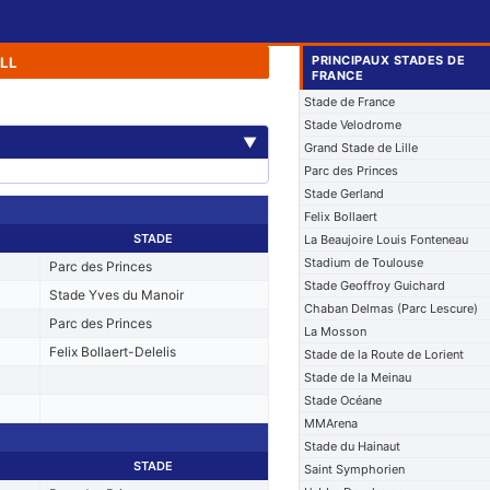
PRINCIPAUX STADES DE
LL
FRANCE
Stade de France
Stade Velodrome
▼
Grand Stade de Lille
Parc des Princes
Stade Gerland
Felix Bollaert
STADE
La Beaujoire Louis Fonteneau
Stadium de Toulouse
Parc des Princes
Stade Geoffroy Guichard
Stade Yves du Manoir
Chaban Delmas (Parc Lescure)
Parc des Princes
La Mosson
Felix Bollaert-Delelis
Stade de la Route de Lorient
Stade de la Meinau
Stade Océane
MMArena
Stade du Hainaut
STADE
Saint Symphorien