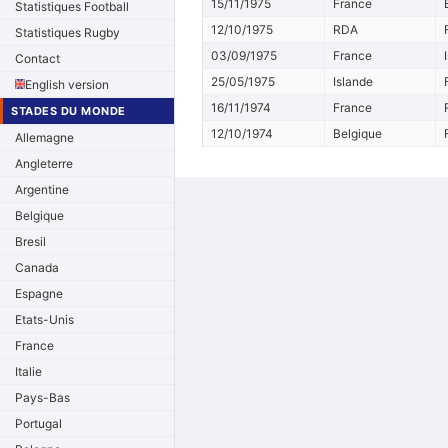
15/11/1975
France
Statistiques Football
12/10/1975
RDA
Statistiques Rugby
03/09/1975
France
Contact
25/05/1975
Islande
English version
16/11/1974
France
STADES DU MONDE
12/10/1974
Belgique
Allemagne
Angleterre
Argentine
Belgique
Bresil
Canada
Espagne
Etats-Unis
France
Italie
Pays-Bas
Portugal