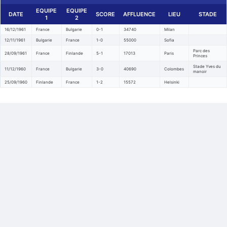
EQUIPE
EQUIPE
DATE
SCORE
AFFLUENCE
LIEU
STADE
1
2
16/12/1961
France
Bulgarie
0-1
34740
Milan
12/11/1961
Bulgarie
France
1-0
55000
Sofia
Parc des
28/09/1961
France
Finlande
5-1
17013
Paris
Princes
Stade Yves du
11/12/1960
France
Bulgarie
3-0
40690
Colombes
manoir
25/09/1960
Finlande
France
1-2
15572
Helsinki