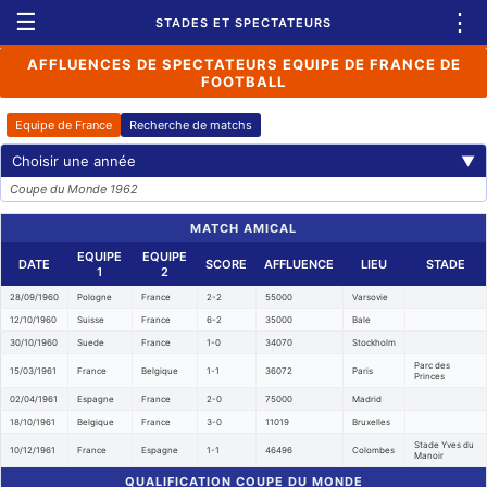
☰
⋮
STADES ET SPECTATEURS
AFFLUENCES DE SPECTATEURS EQUIPE DE FRANCE DE
FOOTBALL
Equipe de France
Recherche de matchs
Choisir une année
▼
Coupe du Monde 1962
MATCH AMICAL
EQUIPE
EQUIPE
DATE
SCORE
AFFLUENCE
LIEU
STADE
1
2
28/09/1960
Pologne
France
2-2
55000
Varsovie
12/10/1960
Suisse
France
6-2
35000
Bale
30/10/1960
Suede
France
1-0
34070
Stockholm
Parc des
15/03/1961
France
Belgique
1-1
36072
Paris
Princes
02/04/1961
Espagne
France
2-0
75000
Madrid
18/10/1961
Belgique
France
3-0
11019
Bruxelles
Stade Yves du
10/12/1961
France
Espagne
1-1
46496
Colombes
Manoir
QUALIFICATION COUPE DU MONDE