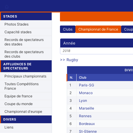
⌂
STADES
Photos Stades
Clubs
Championnat de France
Coup
Capacité stades
Records de spectateurs
Année
des stades
2018
Records de spectateurs
des clubs
>> Rugby
AFFLUENCES DE
SPECTATEURS
DIVI
Principaux championnats
N.
Club
Toutes Compétitions
1
Paris-SG
France
2
Monaco
Equipe de france
3
Lyon
Coupe du monde
4
Marseille
Championnat d'europe
5
Rennes
DIVERS
6
Bordeaux
Liens
7
St-Etienne