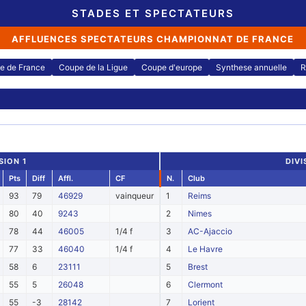
STADES ET SPECTATEURS
AFFLUENCES SPECTATEURS CHAMPIONNAT DE FRANCE
e de France
Coupe de la Ligue
Coupe d'europe
Synthese annuelle
R
SION 1
DIVI
Pts
Diff
Affl.
CF
N.
Club
93
79
46929
vainqueur
1
Reims
80
40
9243
2
Nimes
78
44
46005
1/4 f
3
AC-Ajaccio
77
33
46040
1/4 f
4
Le Havre
58
6
23111
5
Brest
55
5
26048
6
Clermont
55
-3
28142
7
Lorient