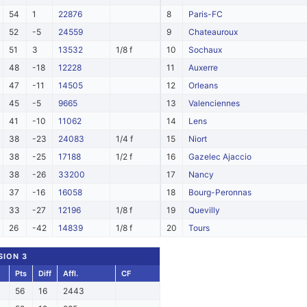
54
1
22876
8
Paris-FC
52
-5
24559
9
Chateauroux
51
3
13532
1/8 f
10
Sochaux
48
-18
12228
11
Auxerre
47
-11
14505
12
Orleans
45
-5
9665
13
Valenciennes
41
-10
11062
14
Lens
38
-23
24083
1/4 f
15
Niort
38
-25
17188
1/2 f
16
Gazelec Ajaccio
38
-26
33200
17
Nancy
37
-16
16058
18
Bourg-Peronnas
33
-27
12196
1/8 f
19
Quevilly
26
-42
14839
1/8 f
20
Tours
SION 3
Pts
Diff
Affl.
CF
56
16
2443