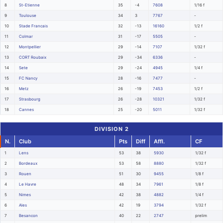
8
St-Etienne
35
-4
7608
1/16 f
9
Toulouse
34
3
7767
-
10
Stade Francais
32
-13
16160
1/2 f
11
Colmar
31
-17
5505
-
12
Montpellier
29
-14
7107
1/32 f
13
CORT Roubaix
29
-34
6336
-
14
Sete
29
-24
4945
1/4 f
15
FC Nancy
28
-16
7477
-
16
Metz
26
-19
7453
1/2 f
17
Strasbourg
26
-28
10321
1/32 f
18
Cannes
25
-20
5011
1/32 f
DIVISION 2
N.
Club
Pts
Diff
Affl.
CF
1
Lens
53
38
5930
1/32 f
2
Bordeaux
53
58
8880
1/32 f
3
Rouen
51
30
9455
1/8 f
4
Le Havre
48
34
7961
1/8 f
5
Nimes
42
38
4882
1/4 f
6
Ales
42
19
3794
1/32 f
7
Besancon
40
22
2747
prelim