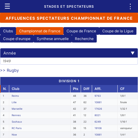
☰
⋮
STADES ET SPECTATEURS
AFFLUENCES SPECTATEURS CHAMPIONNAT DE FRANCE
Clubs
Championnat de France
Coupe de France
Coupe de la Ligue
Coupe d'europe
Synthese annuelle
Recherche
Année
▼
1949
>> Rugby
DIVISION 1
N.
Club
Pts
Diff
Affl.
CF
1
Reims
48
36
9763
1/8 f
2
Lille
47
62
10881
finale
3
Marseille
42
37
17626
1/32 f
4
Rennes
41
12
8021
1/8 f
5
Sochaux
38
22
6249
1/16 f
6
RC Paris
36
15
19108
vainqueur
7
Nice
36
2
10881
1/4 f