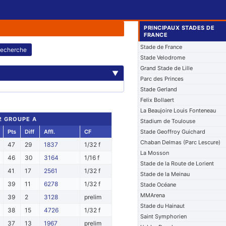
PRINCIPAUX STADES DE
FRANCE
Stade de France
echerche
Stade Velodrome
Grand Stade de Lille
▼
Parc des Princes
Stade Gerland
Felix Bollaert
La Beaujoire Louis Fonteneau
 2 GROUPE A
Stadium de Toulouse
Pts
Diff
Affl.
CF
Stade Geoffroy Guichard
Chaban Delmas (Parc Lescure)
47
29
1837
1/32 f
La Mosson
46
30
3164
1/16 f
Stade de la Route de Lorient
41
17
2561
1/32 f
Stade de la Meinau
39
11
6278
1/32 f
Stade Océane
MMArena
39
2
3128
prelim
Stade du Hainaut
38
15
4726
1/32 f
Saint Symphorien
37
13
1967
prelim