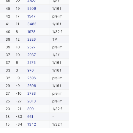
45
22
4827
1/8 f
45
19
5509
1/16 f
42
17
1547
prelim
41
11
3483
1/16 f
40
8
1978
1/32 f
39
12
2826
TP
39
10
2527
prelim
37
10
2937
1/2 f
37
6
2575
1/16 f
33
3
976
1/16 f
32
-9
2596
prelim
29
-9
2608
1/16 f
27
-10
2783
prelim
25
-27
2013
prelim
20
-21
899
1/32 f
18
-33
661
-
15
-34
1342
1/32 f