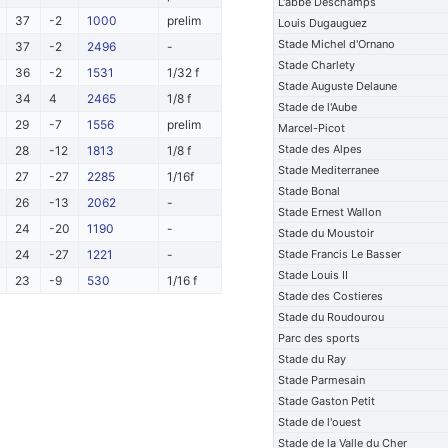
L'abbe Deschamps
37
-2
1000
prelim
Louis Dugauguez
Stade Michel d'Ornano
37
-2
2496
-
Stade Charlety
36
-2
1531
1/32 f
Stade Auguste Delaune
34
4
2465
1/8 f
Stade de l'Aube
29
-7
1556
prelim
Marcel-Picot
Stade des Alpes
28
-12
1813
1/8 f
Stade Mediterranee
27
-27
2285
1/16f
Stade Bonal
26
-13
2062
-
Stade Ernest Wallon
24
-20
1190
-
Stade du Moustoir
24
-27
1221
-
Stade Francis Le Basser
Stade Louis II
23
-9
530
1/16 f
Stade des Costieres
Stade du Roudourou
Parc des sports
Stade du Ray
Stade Parmesain
Stade Gaston Petit
Stade de l'ouest
Stade de la Valle du Cher