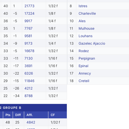
40
1
21773
1/32 f
8
Istres
40
-5
17224
1/8 f
9
Charleville
36
-5
9917
1/4 f
10
Ales
35
1
7767
1/8 f
11
Mulhouse
35
-1
9581
1/32 f
12
Louhans
34
-9
9173
1/4 f
13
Gazelec Ajaccio
33
-5
16678
1/32 f
14
Rodez
33
-11
7130
1/16 f
15
Perpignan
32
-17
3691
1/16 f
16
Epinal
30
-22
6326
1/32 f
17
Annecy
29
-15
11846
1/16 f
18
Creteil
25
-26
4212
1/32 f
22
-34
8788
1/32 f
 2 GROUPE B
Pts
Diff
Affl.
CF
48
25
4842
1/32 f