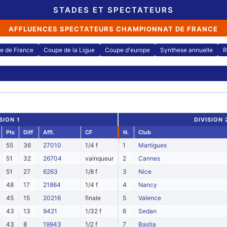
STADES ET SPECTATEURS
AFFLUENCES SPECTATEURS CHAMPIONNAT DE FRANCE
e de France
Coupe de la Ligue
Coupe d'europe
Synthese annuelle
R
SION 1
DIVISION
Pts
Diff
Affl.
CF
N.
Club
55
36
27010
1/4 f
1
Martigues
51
32
26704
vainqueur
2
Cannes
51
27
6263
1/8 f
3
Nice
48
17
21864
1/4 f
4
Nancy
45
15
20216
finale
5
Valence
43
13
9421
1/32 f
6
Sedan
43
8
19943
1/2 f
7
Bastia