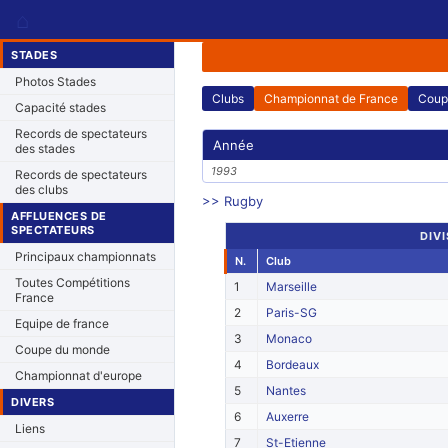
⌂
STADES
Photos Stades
Clubs
Championnat de France
Coup
Capacité stades
Records de spectateurs
Année
des stades
1993
Records de spectateurs
des clubs
>> Rugby
AFFLUENCES DE
SPECTATEURS
DIVI
Principaux championnats
N.
Club
Toutes Compétitions
1
Marseille
France
2
Paris-SG
Equipe de france
3
Monaco
Coupe du monde
4
Bordeaux
Championnat d'europe
5
Nantes
DIVERS
6
Auxerre
Liens
7
St-Etienne