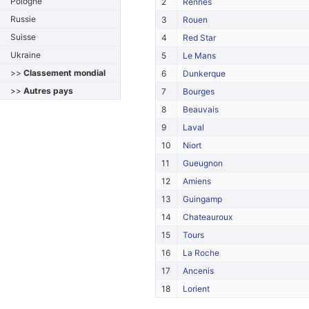
Pologne
2
Rennes
Russie
3
Rouen
Suisse
4
Red Star
Ukraine
5
Le Mans
>>
Classement mondial
6
Dunkerque
>>
Autres pays
7
Bourges
8
Beauvais
9
Laval
10
Niort
11
Gueugnon
12
Amiens
13
Guingamp
14
Chateauroux
15
Tours
16
La Roche
17
Ancenis
18
Lorient