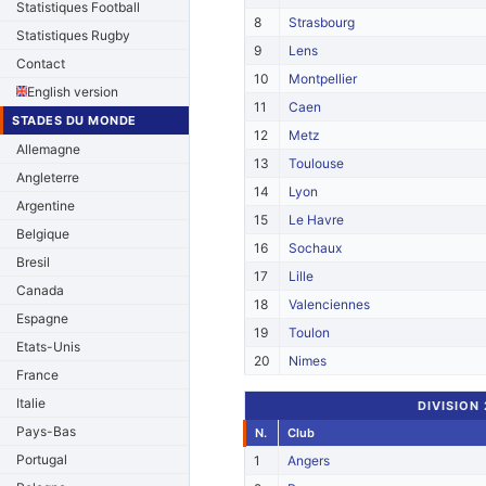
Statistiques Football
8
Strasbourg
Statistiques Rugby
9
Lens
Contact
10
Montpellier
English version
11
Caen
STADES DU MONDE
12
Metz
Allemagne
13
Toulouse
Angleterre
14
Lyon
Argentine
15
Le Havre
Belgique
16
Sochaux
Bresil
17
Lille
Canada
18
Valenciennes
Espagne
19
Toulon
Etats-Unis
20
Nimes
France
Italie
DIVISION
Pays-Bas
N.
Club
Portugal
1
Angers