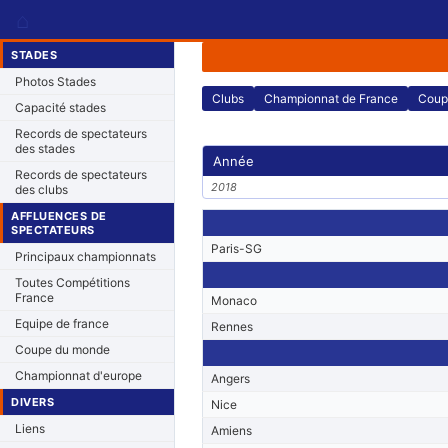
⌂
STADES
Photos Stades
Clubs
Championnat de France
Coup
Capacité stades
Records de spectateurs
des stades
Année
Records de spectateurs
2018
des clubs
AFFLUENCES DE
SPECTATEURS
Paris-SG
Principaux championnats
Toutes Compétitions
France
Monaco
Equipe de france
Rennes
Coupe du monde
Championnat d'europe
Angers
DIVERS
Nice
Liens
Amiens