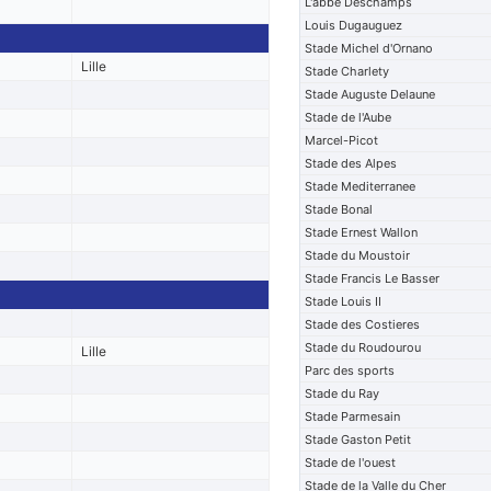
L'abbe Deschamps
Louis Dugauguez
Stade Michel d'Ornano
Lille
Stade Charlety
Stade Auguste Delaune
Stade de l'Aube
Marcel-Picot
Stade des Alpes
Stade Mediterranee
Stade Bonal
Stade Ernest Wallon
Stade du Moustoir
Stade Francis Le Basser
Stade Louis II
Stade des Costieres
Stade du Roudourou
Lille
Parc des sports
Stade du Ray
Stade Parmesain
Stade Gaston Petit
Stade de l'ouest
Stade de la Valle du Cher