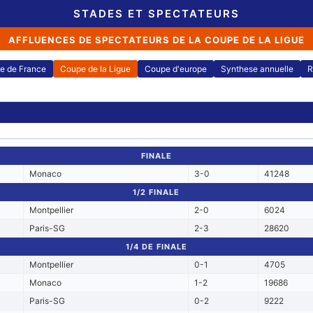
STADES ET SPECTATEURS
AFFLUENCES DE SPECTATEURS DE LA COUPE DE LA LIGUE
e de France
Coupe de la Ligue
Coupe d'europe
Synthese annuelle
R
FINALE
Monaco
3-0
41248
1/2 FINALE
Montpellier
2-0
6024
Paris-SG
2-3
28620
1/4 DE FINALE
Montpellier
0-1
4705
Monaco
1-2
19686
Paris-SG
0-2
9222