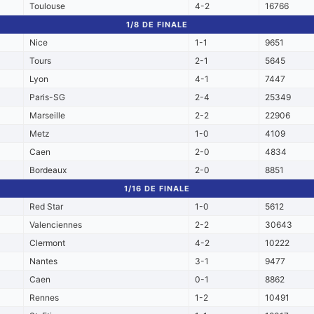
Toulouse
4-2
16766
1/8 DE FINALE
Nice
1-1
9651
Tours
2-1
5645
Lyon
4-1
7447
Paris-SG
2-4
25349
Marseille
2-2
22906
Metz
1-0
4109
Caen
2-0
4834
Bordeaux
2-0
8851
1/16 DE FINALE
Red Star
1-0
5612
Valenciennes
2-2
30643
Clermont
4-2
10222
Nantes
3-1
9477
Caen
0-1
8862
Rennes
1-2
10491