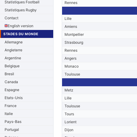
Statistiques Football
Rennes
Statistiques Rugby
Contact
Lille
English version
Amiens
STADES DU MONDE
Montpellier
Allemagne
Strasbourg
Angleterre
Rennes
Argentine
Angers
Belgique
Monaco
Bresil
Toulouse
Canada
Espagne
Metz
Etats-Unis
Lille
France
Toulouse
Italie
Tours
Pays-Bas
Lorient
Portugal
Dijon