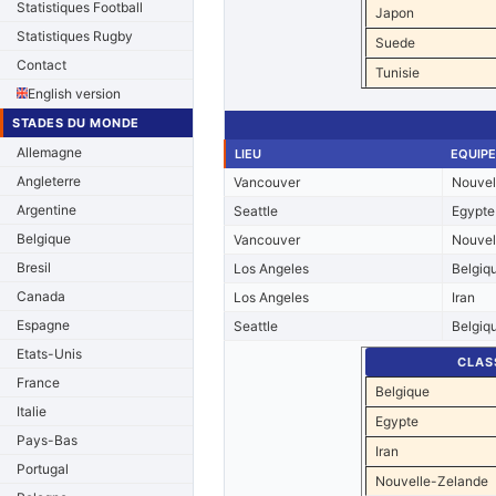
Statistiques Football
Japon
Statistiques Rugby
Suede
Contact
Tunisie
English version
STADES DU MONDE
Allemagne
LIEU
EQUIPE
Angleterre
Vancouver
Nouvel
Argentine
Seattle
Egypte
Belgique
Vancouver
Nouvel
Bresil
Los Angeles
Belgiq
Canada
Los Angeles
Iran
Espagne
Seattle
Belgiq
Etats-Unis
CLAS
France
Belgique
Italie
Egypte
Pays-Bas
Iran
Portugal
Nouvelle-Zelande