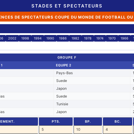
STADES ET SPECTATEURS
ENCES DE SPECTATEURS COUPE DU MONDE DE FOOTBALL OU
06
2002
1998
1994
1990
1986
1982
1978
1974
1970
1966
GROUPE F
 1
EQUIPE 2
Pays-Bas
Suede
Japon
Bas
Suede
Tunisie
Bas
Japon
SEMENT.
PTS.
BP.
BC.
5
10
4