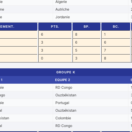
ie
Algerie
ine
Autriche
he
Jordanie
SEMENT.
PTS.
BP.
BC.
6
8
1
3
6
6
3
5
7
0
3
8
GROUPE K
 1
EQUIPE 2
ie
RD Congo
ngo
Ouzbékistan
ie
Portugal
al
Ouzbékistan
istan
Colombie
al
RD Congo