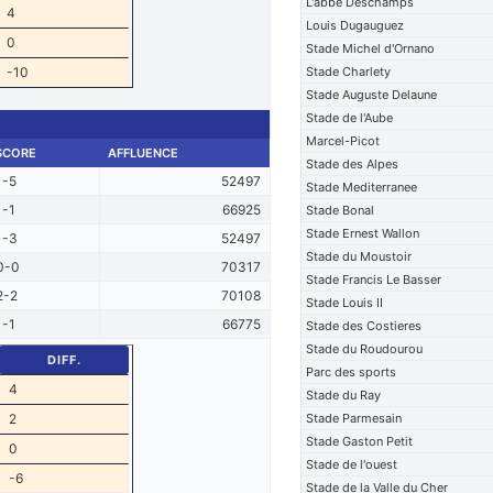
L'abbe Deschamps
4
Louis Dugauguez
0
Stade Michel d'Ornano
-10
Stade Charlety
Stade Auguste Delaune
Stade de l'Aube
Marcel-Picot
SCORE
AFFLUENCE
Stade des Alpes
1-5
52497
Stade Mediterranee
1-1
66925
Stade Bonal
Stade Ernest Wallon
1-3
52497
Stade du Moustoir
0-0
70317
Stade Francis Le Basser
2-2
70108
Stade Louis II
1-1
66775
Stade des Costieres
Stade du Roudourou
DIFF.
Parc des sports
4
Stade du Ray
2
Stade Parmesain
Stade Gaston Petit
0
Stade de l'ouest
-6
Stade de la Valle du Cher