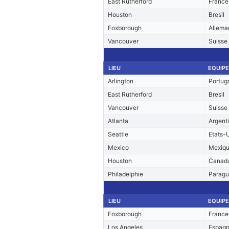
East Rutherford
France
Houston
Bresil
Foxborough
Allema
Vancouver
Suisse
LIEU
EQUIPE
Arlington
Portug
East Rutherford
Bresil
Vancouver
Suisse
Atlanta
Argent
Seattle
Etats-
Mexico
Mexiq
Houston
Canad
Philadelphie
Parag
LIEU
EQUIPE
Foxborough
France
Los Angeles
Espag