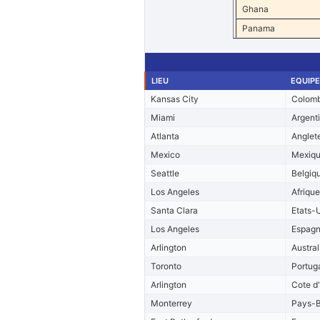
Ghana
Panama
LIEU
EQUIPE
Kansas City
Colomb
Miami
Argent
Atlanta
Anglet
Mexico
Mexiq
Seattle
Belgiq
Los Angeles
Afriqu
Santa Clara
Etats-
Los Angeles
Espag
Arlington
Austral
Toronto
Portug
Arlington
Cote d'
Monterrey
Pays-