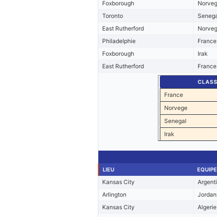
Foxborough
Norve
Toronto
Senega
East Rutherford
Norve
Philadelphie
France
Foxborough
Irak
East Rutherford
France
CLAS
France
Norvege
Senegal
Irak
LIEU
EQUIPE
Kansas City
Argent
Arlington
Jordan
Kansas City
Algerie