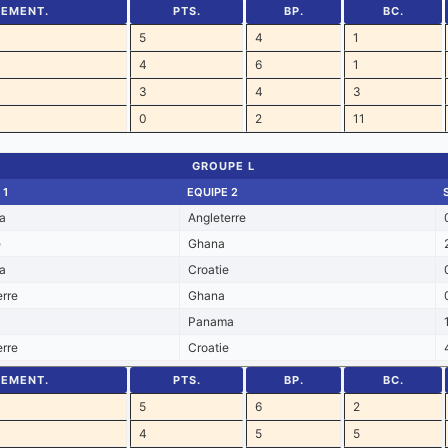
SEMENT.
PTS.
BP.
BC.
5
4
1
4
6
1
3
4
3
0
2
11
GROUPE L
 1
EQUIPE 2
a
Angleterre
e
Ghana
a
Croatie
erre
Ghana
Panama
erre
Croatie
SEMENT.
PTS.
BP.
BC.
5
6
2
4
5
5