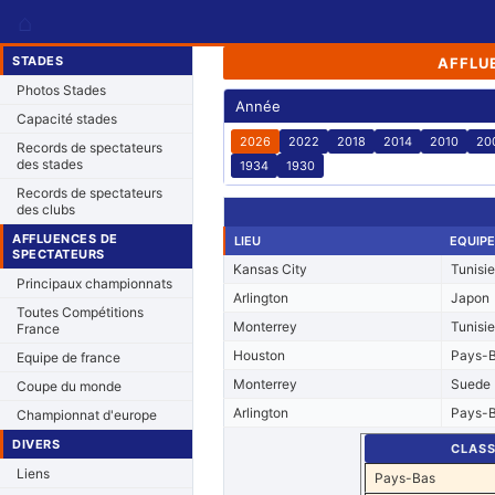
⌂
STADES
AFFLU
Photos Stades
Année
Capacité stades
2026
2022
2018
2014
2010
20
Records de spectateurs
des stades
1934
1930
Records de spectateurs
des clubs
AFFLUENCES DE
LIEU
EQUIPE
SPECTATEURS
Kansas City
Tunisie
Principaux championnats
Arlington
Japon
Toutes Compétitions
Monterrey
Tunisie
France
Houston
Pays-
Equipe de france
Monterrey
Suede
Coupe du monde
Arlington
Pays-
Championnat d'europe
DIVERS
CLAS
Liens
Pays-Bas