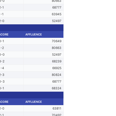
3-0
80663
2-1
68777
1-1
63945
2-0
52497
SCORE
AFFLUENCE
0-1
70649
1-2
80663
0-0
52497
3-2
68239
1-4
66925
2-3
80824
0-3
68777
0-1
68324
SCORE
AFFLUENCE
2-0
63811
2-1
70492