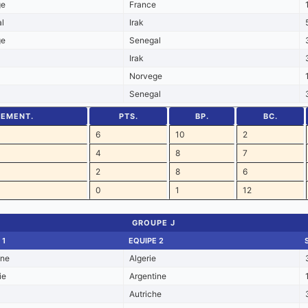
ge
France
l
Irak
ge
Senegal
Irak
Norvege
Senegal
SEMENT.
PTS.
BP.
BC.
6
10
2
4
8
7
2
8
6
0
1
12
GROUPE J
 1
EQUIPE 2
ine
Algerie
ie
Argentine
Autriche