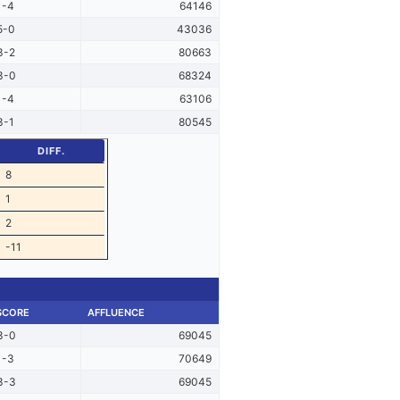
1-4
64146
5-0
43036
3-2
80663
3-0
68324
1-4
63106
3-1
80545
DIFF.
8
1
2
-11
SCORE
AFFLUENCE
3-0
69045
1-3
70649
3-3
69045