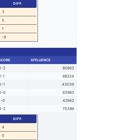
DIFF.
3
5
1
-9
SCORE
AFFLUENCE
0-2
80663
2-1
68324
0-1
43036
0-0
63983
1-0
42942
4-2
70389
DIFF.
4
0