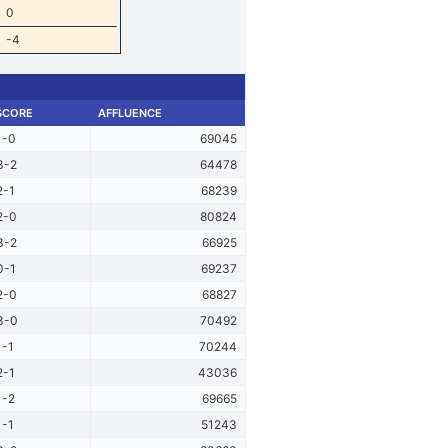
0
-4
SCORE
AFFLUENCE
1-0
69045
3-2
64478
2-1
68239
2-0
80824
3-2
66925
0-1
69237
2-0
68827
3-0
70492
1-1
70244
2-1
43036
1-2
69665
1-1
51243