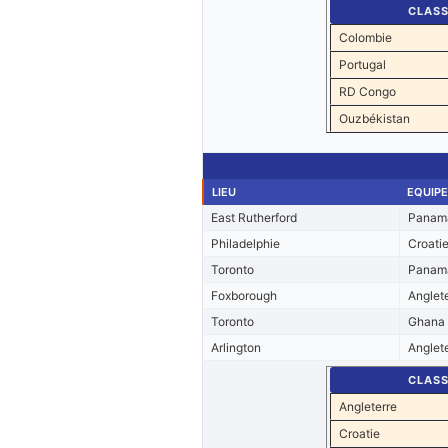
CLAS
Colombie
Portugal
RD Congo
Ouzbékistan
LIEU
EQUIPE
East Rutherford
Panam
Philadelphie
Croati
Toronto
Panam
Foxborough
Anglet
Toronto
Ghana
Arlington
Anglet
CLAS
Angleterre
Croatie