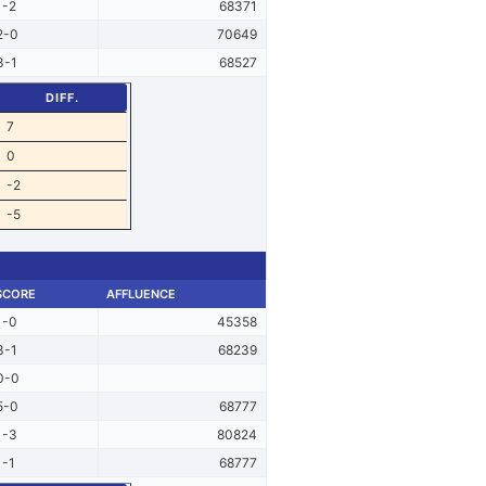
1-2
68371
2-0
70649
3-1
68527
DIFF.
7
0
-2
-5
SCORE
AFFLUENCE
1-0
45358
3-1
68239
0-0
5-0
68777
1-3
80824
1-1
68777