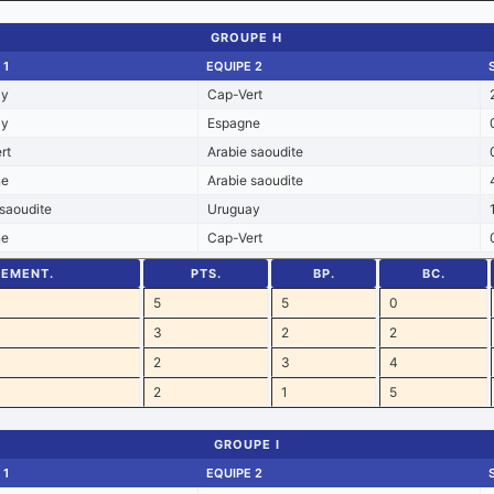
GROUPE H
 1
EQUIPE 2
ay
Cap-Vert
ay
Espagne
rt
Arabie saoudite
ne
Arabie saoudite
 saoudite
Uruguay
ne
Cap-Vert
SEMENT.
PTS.
BP.
BC.
5
5
0
3
2
2
2
3
4
2
1
5
GROUPE I
 1
EQUIPE 2