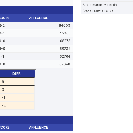
Stade Marcel Michelin
Stade Francis Le Blé
SCORE
AFFLUENCE
2-2
64003
0-1
45065
0-0
68278
4-0
68239
1-1
62764
0-0
67640
DIFF.
5
0
-1
-4
SCORE
AFFLUENCE