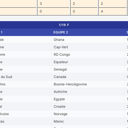
3
2
2
0
0
4
1/16 F
 1
EQUIPE 2
ie
Ghana
ine
Cap-Vert
erre
RD Congo
ue
Equateur
ue
Senegal
e du Sud
Canada
Unis
Bosnie-Herzégovine
ne
Autriche
ie
Egypte
al
Croatie
Ivoire
Norvege
Bas
Maroc