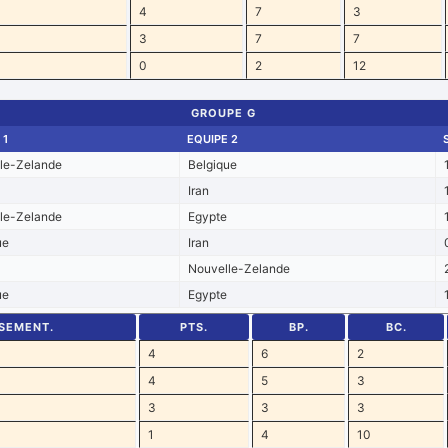
4
7
3
3
7
7
0
2
12
GROUPE G
 1
EQUIPE 2
le-Zelande
Belgique
Iran
le-Zelande
Egypte
ue
Iran
Nouvelle-Zelande
ue
Egypte
SEMENT.
PTS.
BP.
BC.
4
6
2
4
5
3
3
3
3
1
4
10