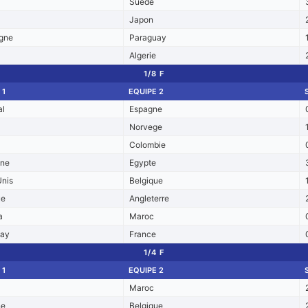
Suede
Japon
gne
Paraguay
Algerie
1/8 F
 1
EQUIPE 2
al
Espagne
Norvege
Colombie
ine
Egypte
Unis
Belgique
ue
Angleterre
a
Maroc
uay
France
1/4 F
 1
EQUIPE 2
Maroc
ne
Belgique