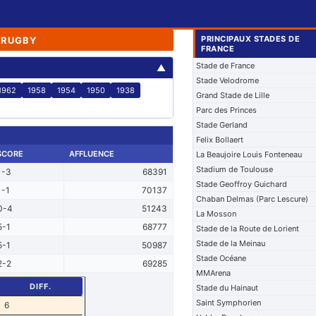
PRINCIPAUX STADES DE
 RUGBY
FRANCE
Stade de France
▲
Stade Velodrome
1962
1958
1954
1950
1938
Grand Stade de Lille
Parc des Princes
Stade Gerland
Felix Bollaert
SCORE
AFFLUENCE
La Beaujoire Louis Fonteneau
Stadium de Toulouse
1-3
68391
Stade Geoffroy Guichard
1-1
70137
Chaban Delmas (Parc Lescure)
0-4
51243
La Mosson
5-1
68777
Stade de la Route de Lorient
Stade de la Meinau
5-1
50987
Stade Océane
2-2
69285
MMArena
DIFF.
Stade du Hainaut
Saint Symphorien
6