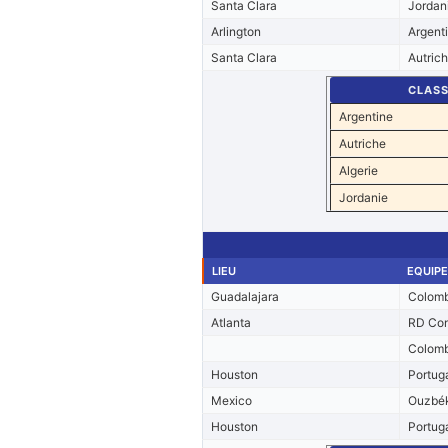
Santa Clara
Jordan
Arlington
Argent
Santa Clara
Autric
CLAS
Argentine
Autriche
Algerie
Jordanie
LIEU
EQUIPE
Guadalajara
Colomb
Atlanta
RD Co
Colomb
Houston
Portug
Mexico
Ouzbék
Houston
Portug