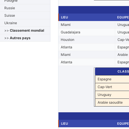
Pologne
Russie
Suisse
LIEU
EQUIPE
Ukraine
Miami
Urugu
>>
Classement mondial
Guadalajara
Urugu
>>
Autres pays
Houston
Cap-Ve
Atlanta
Espag
Miami
Arabie
Atlanta
Espag
CLAS
Espagne
Cap-Vert
Uruguay
Arabie saoudite
LIEU
EQUIPE