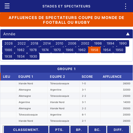
☰
⋮
STADES ET SPECTATEURS
AFFLUENCES DE SPECTATEURS COUPE DU MONDE DE
FOOTBALL OU RUGBY
Année
▲
2026
2022
2018
2014
2010
2006
2002
1998
1994
1990
1986
1982
1978
1974
1970
1966
1962
1958
1954
1950
1938
1934
1930
GROUPE 1
LIEU
EQUIPE 1
EQUIPE 2
SCORE
AFFLUENCE
Irlande Nord
Tchecoslovaquie
1-0
26000
Allemagne
Argentine
3-1
32000
Allemagne
Tchecoslovaquie
2-2
25000
Argentine
Irlande Nord
3-1
14000
Allemagne
Irlande Nord
2-2
35000
Tchecoslovaquie
Argentine
6-1
20000
Irlande Nord
Tchecoslovaquie
2-1
26000
CLASSEMENT.
PTS.
BP.
BC.
DIFF.