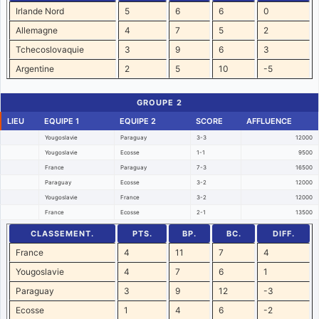
Irlande Nord
5
6
6
0
Allemagne
4
7
5
2
Tchecoslovaquie
3
9
6
3
Argentine
2
5
10
-5
GROUPE 2
LIEU
EQUIPE 1
EQUIPE 2
SCORE
AFFLUENCE
Yougoslavie
Paraguay
3-3
12000
Yougoslavie
Ecosse
1-1
9500
France
Paraguay
7-3
16500
Paraguay
Ecosse
3-2
12000
Yougoslavie
France
3-2
12000
France
Ecosse
2-1
13500
CLASSEMENT.
PTS.
BP.
BC.
DIFF.
France
4
11
7
4
Yougoslavie
4
7
6
1
Paraguay
3
9
12
-3
Ecosse
1
4
6
-2