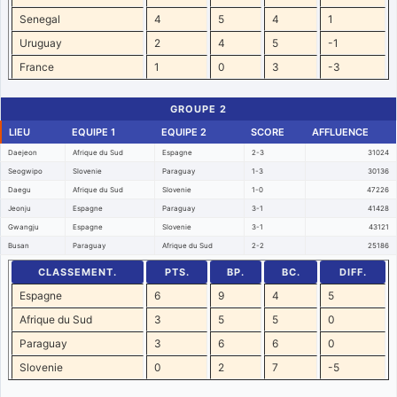
Senegal
4
5
4
1
Uruguay
2
4
5
-1
France
1
0
3
-3
GROUPE 2
LIEU
EQUIPE 1
EQUIPE 2
SCORE
AFFLUENCE
Daejeon
Afrique du Sud
Espagne
2-3
31024
Seogwipo
Slovenie
Paraguay
1-3
30136
Daegu
Afrique du Sud
Slovenie
1-0
47226
Jeonju
Espagne
Paraguay
3-1
41428
Gwangju
Espagne
Slovenie
3-1
43121
Busan
Paraguay
Afrique du Sud
2-2
25186
CLASSEMENT.
PTS.
BP.
BC.
DIFF.
Espagne
6
9
4
5
Afrique du Sud
3
5
5
0
Paraguay
3
6
6
0
Slovenie
0
2
7
-5