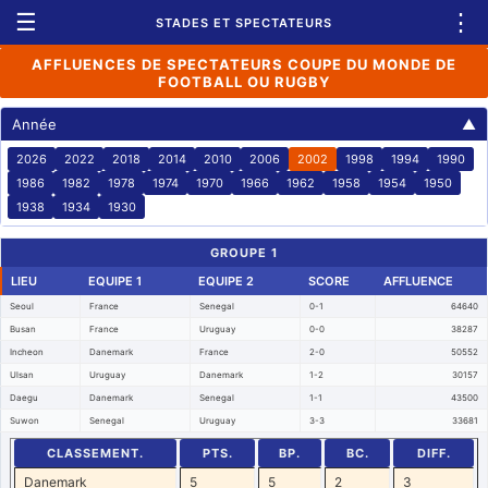
☰
⋮
STADES ET SPECTATEURS
AFFLUENCES DE SPECTATEURS COUPE DU MONDE DE
FOOTBALL OU RUGBY
Année
▲
2026
2022
2018
2014
2010
2006
2002
1998
1994
1990
1986
1982
1978
1974
1970
1966
1962
1958
1954
1950
1938
1934
1930
GROUPE 1
LIEU
EQUIPE 1
EQUIPE 2
SCORE
AFFLUENCE
Seoul
France
Senegal
0-1
64640
Busan
France
Uruguay
0-0
38287
Incheon
Danemark
France
2-0
50552
Ulsan
Uruguay
Danemark
1-2
30157
Daegu
Danemark
Senegal
1-1
43500
Suwon
Senegal
Uruguay
3-3
33681
CLASSEMENT.
PTS.
BP.
BC.
DIFF.
Danemark
5
5
2
3