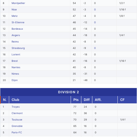
8
Montpellier
54
-2
0
1/2 f
9
Nice
52
-3
0
1/16 f
10
Metz
47
-4
0
1/8 f
11
St-Etienne
46
-12
0
12
Bordeaux
45
-14
0
13
Angers
44
-18
0
1/4 f
14
Reims
42
-8
0
15
Strasbourg
42
-9
0
16
Lorient
42
-18
0
17
Brest
41
-16
0
1/16 f
18
Nantes
40
-8
0
19
Nimes
35
-31
0
20
Dijon
21
-48
0
DIVISION 2
N.
Club
Pts
Diff
Affl.
CF
1
Troyes
77
24
0
2
Clermont
72
36
0
3
Toulouse
70
29
0
1/4 f
4
Grenoble
65
16
0
5
Paris-FC
64
16
0