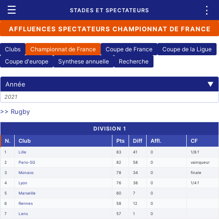
☰
⋮
STADES ET SPECTATEURS
AFFLUENCES SPECTATEURS CHAMPIONNAT DE FRANCE
Clubs
Championnat de France
Coupe de France
Coupe de la Ligue
Coupe d'europe
Synthese annuelle
Recherche
Année
▼
2021
>> Rugby
DIVISION 1
N.
Club
Pts
Diff
Affl.
CF
1
Lille
83
41
0
1/8 f
2
Paris-SG
82
58
0
vainqueur
3
Monaco
78
34
0
finale
4
Lyon
76
38
0
1/4 f
5
Marseille
60
7
0
6
Rennes
58
12
0
7
Lens
57
1
0