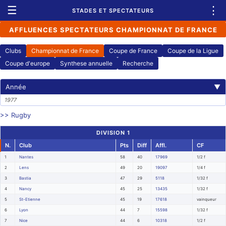
☰
⋮
STADES ET SPECTATEURS
AFFLUENCES SPECTATEURS CHAMPIONNAT DE FRANCE
Clubs
Championnat de France
Coupe de France
Coupe de la Ligue
Coupe d'europe
Synthese annuelle
Recherche
Année
▼
1977
>> Rugby
DIVISION 1
N.
Club
Pts
Diff
Affl.
CF
1
Nantes
58
40
17969
1/2 f
2
Lens
49
20
19097
1/4 f
3
Bastia
47
29
5118
1/32 f
4
Nancy
45
25
13435
1/32 f
5
St-Etienne
45
19
17618
vainqueur
6
Lyon
44
7
15598
1/32 f
7
Nice
44
6
10318
1/2 f