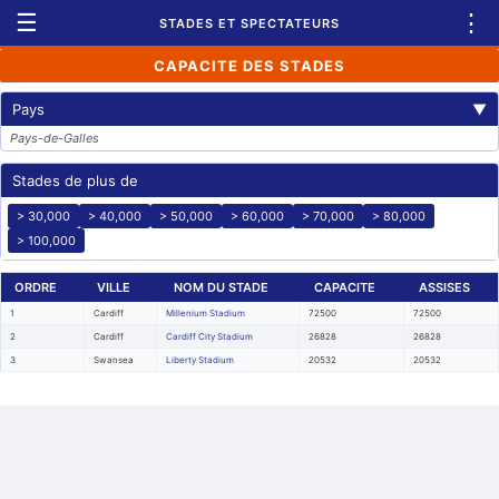
☰
⋮
STADES ET SPECTATEURS
CAPACITE DES STADES
Pays
▼
Pays-de-Galles
Stades de plus de
> 30,000
> 40,000
> 50,000
> 60,000
> 70,000
> 80,000
> 100,000
ORDRE
VILLE
NOM DU STADE
CAPACITE
ASSISES
1
Cardiff
Millenium Stadium
72500
72500
2
Cardiff
Cardiff City Stadium
26828
26828
3
Swansea
Liberty Stadium
20532
20532