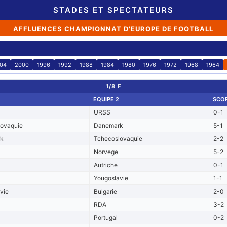
STADES ET SPECTATEURS
AFFLUENCES CHAMPIONNAT D'EUROPE DE FOOTBALL
04
2000
1996
1992
1988
1984
1980
1976
1972
1968
1964
1/8 F
EQUIPE 2
SCO
URSS
0-1
lovaquie
Danemark
5-1
k
Tchecoslovaquie
2-2
Norvege
5-2
Autriche
0-1
Yougoslavie
1-1
vie
Bulgarie
2-0
RDA
3-2
Portugal
0-2