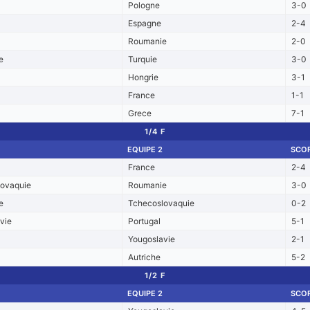
Pologne
3-0
Espagne
2-4
Roumanie
2-0
e
Turquie
3-0
Hongrie
3-1
France
1-1
Grece
7-1
1/4 F
EQUIPE 2
SCO
France
2-4
lovaquie
Roumanie
3-0
e
Tchecoslovaquie
0-2
vie
Portugal
5-1
Yougoslavie
2-1
Autriche
5-2
1/2 F
EQUIPE 2
SCO