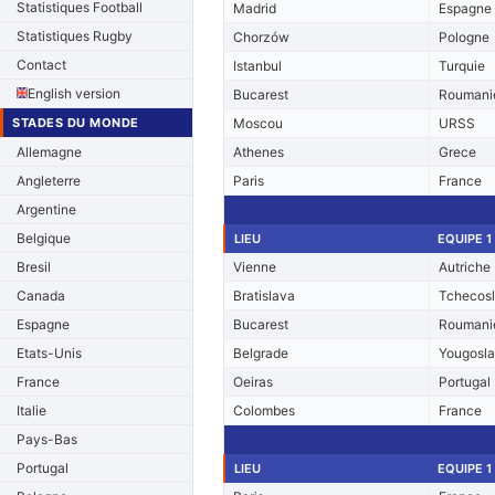
Statistiques Football
Madrid
Espagne
Statistiques Rugby
Chorzów
Pologne
Contact
Istanbul
Turquie
English version
Bucarest
Roumani
STADES DU MONDE
Moscou
URSS
Allemagne
Athenes
Grece
Angleterre
Paris
France
Argentine
Belgique
LIEU
EQUIPE 1
Bresil
Vienne
Autriche
Canada
Bratislava
Tchecos
Espagne
Bucarest
Roumani
Etats-Unis
Belgrade
Yougosla
France
Oeiras
Portugal
Italie
Colombes
France
Pays-Bas
Portugal
LIEU
EQUIPE 1