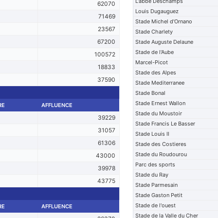
L'abbe Deschamps
62070
Louis Dugauguez
71469
Stade Michel d'Ornano
23567
Stade Charlety
67200
Stade Auguste Delaune
Stade de l'Aube
100572
Marcel-Picot
18833
Stade des Alpes
37590
Stade Mediterranee
Stade Bonal
Stade Ernest Wallon
RE
AFFLUENCE
Stade du Moustoir
39229
Stade Francis Le Basser
31057
Stade Louis II
61306
Stade des Costieres
Stade du Roudourou
43000
Parc des sports
39978
Stade du Ray
43775
Stade Parmesain
Stade Gaston Petit
Stade de l'ouest
RE
AFFLUENCE
Stade de la Valle du Cher