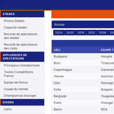
⌂
STADES
Photos Stades
Année
Capacité stades
2024
2020
2016
2012
2008
20
Records de spectateurs
des stades
Records de spectateurs
des clubs
LIEU
EQUIPE 1
AFFLUENCES DE
Budapest
Hongrie
SPECTATEURS
Brno
Tchecos
Principaux championnats
Copenhague
Danemar
Toutes Compétitions
France
Vienne
Autriche
Equipe de france
Oslo
Norvege
Coupe du monde
Sofia
Bulgarie
Championnat d'europe
Belgrade
Yougosla
DIVERS
Porto
Portugal
Liens
Berlin
RDA