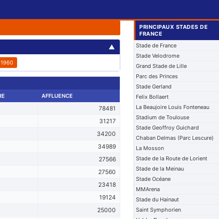
PRINCIPAUX STADES DE
FRANCE
Stade de France
▲
Stade Velodrome
1960
Grand Stade de Lille
Parc des Princes
Stade Gerland
RE
AFFLUENCE
Felix Bollaert
La Beaujoire Louis Fonteneau
78481
Stadium de Toulouse
31217
Stade Geoffroy Guichard
34200
Chaban Delmas (Parc Lescure)
34989
La Mosson
Stade de la Route de Lorient
27566
Stade de la Meinau
27560
Stade Océane
23418
MMArena
19124
Stade du Hainaut
25000
Saint Symphorien