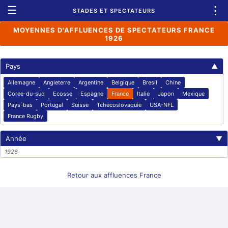
☰
⋮
STADES ET SPECTATEURS
MOYENNES D'AFFLUENCES DE SPECTATEURS FRANCE
1926
Pays
▲
Allemagne
Angleterre
Argentine
Belgique
Bresil
Chine
Coree-du-sud
Ecosse
Espagne
France
Italie
Japon
Mexique
Pays-bas
Portugal
Suisse
Tchecoslovaquie
USA-NFL
France Rugby
Année
▼
1926
Retour aux affluences France