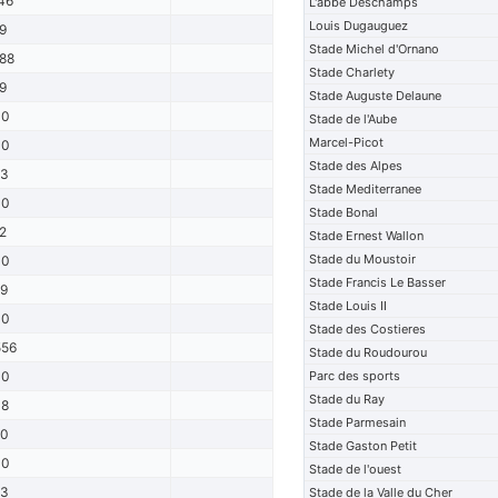
46
L'abbe Deschamps
Louis Dugauguez
9
Stade Michel d'Ornano
88
Stade Charlety
9
Stade Auguste Delaune
00
Stade de l'Aube
Marcel-Picot
00
Stade des Alpes
63
Stade Mediterranee
00
Stade Bonal
2
Stade Ernest Wallon
Stade du Moustoir
00
Stade Francis Le Basser
9
Stade Louis II
00
Stade des Costieres
556
Stade du Roudourou
00
Parc des sports
Stade du Ray
48
Stade Parmesain
40
Stade Gaston Petit
00
Stade de l'ouest
33
Stade de la Valle du Cher