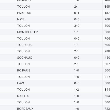
MONACO
1-0
161
TOULON
2-1
895
PARIS-SG
0-1
137
NICE
0-0
766
TOULON
3-0
80
MONTPELLIER
1-1
60
TOULON
0-0
70
TOULOUSE
1-1
50
TOULON
2-1
988
SOCHAUX
0-0
45
TOULON
2-1
507
RC PARIS
1-0
50
TOULON
1-0
33
LAVAL
0-0
60
TOULON
1-2
84
NANTES
1-0
65
TOULON
1-0
60
BORDEAUX
1-0
72