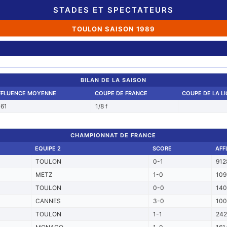
STADES ET SPECTATEURS
TOULON SAISON 1989
BILAN DE LA SAISON
FFLUENCE MOYENNE
COUPE DE FRANCE
COUPE DE LA L
161
1/8 f
CHAMPIONNAT DE FRANCE
EQUIPE 2
SCORE
AFF
TOULON
0-1
912
METZ
1-0
109
TOULON
0-0
14
CANNES
3-0
10
TOULON
1-1
242