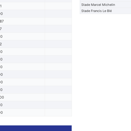
Stade Marcel Michelin
1
Stade Francis Le Blé
00
87
7
00
2
00
00
00
00
00
00
00
00
00