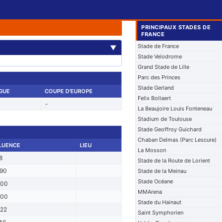
PRINCIPAUX STADES DE
FRANCE
Stade de France
▼
Stade Velodrome
Grand Stade de Lille
Parc des Princes
Stade Gerland
IGUE
COUPE D'EUROPE
Felix Bollaert
-
La Beaujoire Louis Fonteneau
Stadium de Toulouse
Stade Geoffroy Guichard
Chaban Delmas (Parc Lescure)
LUENCE
LIEU
La Mosson
8
Stade de la Route de Lorient
90
Stade de la Meinau
Stade Océane
000
MMArena
000
Stade du Hainaut
22
Saint Symphorien