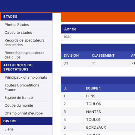
⌂
STADES
Photos Stades
Année
Capacité stades
1989
Records de spectateurs
des stades
Records de spectateurs
DIVISION
CLASSEMENT
A
des clubs
D1
11
7
AFFLUENCES DE
SPECTATEURS
Principaux championnats
Toutes Compétitions
J.
EQUIPE 1
France
1
LENS
Equipe de france
2
TOULON
Coupe du monde
3
NANTES
Championnat d'europe
4
TOULON
DIVERS
5
BORDEAUX
Liens