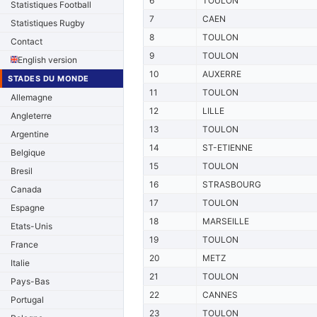
6
TOULON
Statistiques Football
7
CAEN
Statistiques Rugby
8
TOULON
Contact
9
TOULON
English version
10
AUXERRE
STADES DU MONDE
11
TOULON
Allemagne
12
LILLE
Angleterre
13
TOULON
Argentine
14
ST-ETIENNE
Belgique
15
TOULON
Bresil
16
STRASBOURG
Canada
17
TOULON
Espagne
18
MARSEILLE
Etats-Unis
19
TOULON
France
20
METZ
Italie
21
TOULON
Pays-Bas
22
CANNES
Portugal
23
TOULON