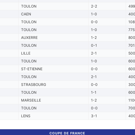
TOULON
2-2
499
CAEN
1-0
40
TOULON
0-0
108
TOULON
1-0
775
AUXERRE
1-2
80
TOULON
0-1
701
LILLE
2-1
50
TOULON
1-0
60
ST-ETIENNE
0-0
60
TOULON
2-1
40
STRASBOURG
0-0
30
TOULON
1-1
60
MARSEILLE
1-2
110
TOULON
0-0
70
LENS
3-1
40
COUPE DE FRANCE