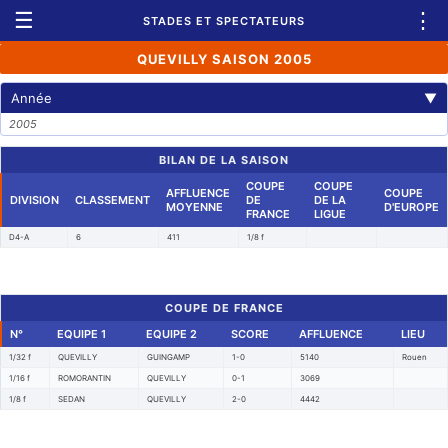
☰
⋮
STADES ET SPECTATEURS
QUEVILLY SAISON 2005
Année
▼
2005
BILAN DE LA SAISON
COUPE
COUPE
AFFLUENCE
COUPE
DIVISION
CLASSEMENT
DE
DE LA
MOYENNE
D'EUROPE
FRANCE
LIGUE
D4-A
6
411
1/8 f
COUPE DE FRANCE
N°
EQUIPE 1
EQUIPE 2
SCORE
AFFLUENCE
LIEU
1/32 f
QUEVILLY
GUINGAMP
1-0
5140
Rouen
1/16 f
ROMORANTIN
QUEVILLY
0-1
3069
1/8 f
SEDAN
QUEVILLY
2-0
4442