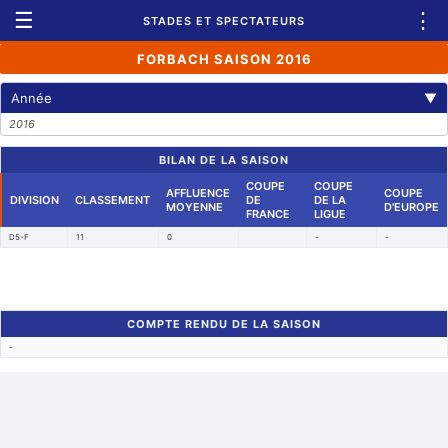
☰
⋮
STADES ET SPECTATEURS
FORBACH SAISON 2016
Année
▼
2016
BILAN DE LA SAISON
COUPE
COUPE
AFFLUENCE
COUPE
DIVISION
CLASSEMENT
DE
DE LA
MOYENNE
D'EUROPE
FRANCE
LIGUE
D5-F
11
0
-
-
COMPTE RENDU DE LA SAISON
-
Retour