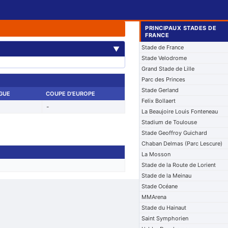
PRINCIPAUX STADES DE
FRANCE
Stade de France
▼
Stade Velodrome
Grand Stade de Lille
Parc des Princes
Stade Gerland
IGUE
COUPE D'EUROPE
Felix Bollaert
-
La Beaujoire Louis Fonteneau
Stadium de Toulouse
Stade Geoffroy Guichard
Chaban Delmas (Parc Lescure)
La Mosson
Stade de la Route de Lorient
Stade de la Meinau
Stade Océane
MMArena
Stade du Hainaut
Saint Symphorien