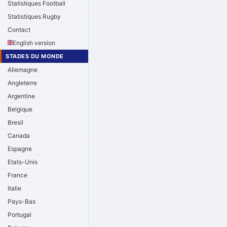
Statistiques Football
Statistiques Rugby
Contact
English version
STADES DU MONDE
Allemagne
Angleterre
Argentine
Belgique
Bresil
Canada
Espagne
Etats-Unis
France
Italie
Pays-Bas
Portugal