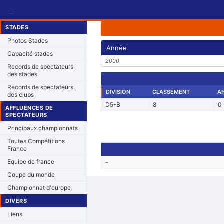
⌂
STADES
Photos Stades
Année
Capacité stades
2000
Records de spectateurs
des stades
Records de spectateurs
DIVISION
CLASSEMENT
A
des clubs
D5-B
8
0
AFFLUENCES DE
SPECTATEURS
Principaux championnats
Toutes Compétitions
France
Equipe de france
-
Coupe du monde
Championnat d'europe
DIVERS
Liens