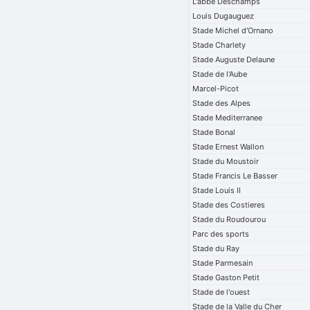
L'abbe Deschamps
Louis Dugauguez
Stade Michel d'Ornano
Stade Charlety
Stade Auguste Delaune
Stade de l'Aube
Marcel-Picot
Stade des Alpes
Stade Mediterranee
Stade Bonal
Stade Ernest Wallon
Stade du Moustoir
Stade Francis Le Basser
Stade Louis II
Stade des Costieres
Stade du Roudourou
Parc des sports
Stade du Ray
Stade Parmesain
Stade Gaston Petit
Stade de l'ouest
Stade de la Valle du Cher