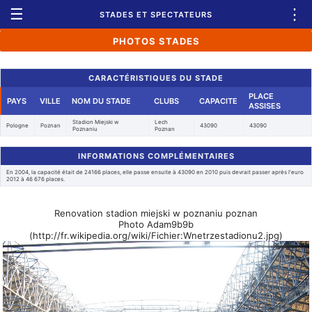
☰
⋮
STADES ET SPECTATEURS
PHOTOS STADES
CARACTÉRISTIQUES DU STADE
PLACE
PAYS
VILLE
NOM DU STADE
CLUBS
CAPACITE
ASSISES
Stadion Miejski w
Lech
Pologne
Poznan
43090
43090
Poznaniu
Poznan
INFORMATIONS COMPLÉMENTAIRES
En 2004, la capacité était de 24166 places, elle passe ensuite à 43090 en 2010 puis devrait passer après l'euro
2012 à 46 676 places.
Renovation stadion miejski w poznaniu poznan
Photo Adam9b9b
(http://fr.wikipedia.org/wiki/Fichier:Wnetrzestadionu2.jpg)