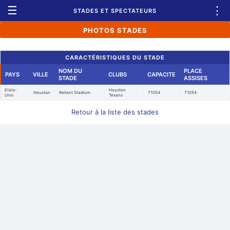
☰
⋮
STADES ET SPECTATEURS
PHOTOS STADES
CARACTÉRISTIQUES DU STADE
NOM DU
PLACE
PAYS
VILLE
CLUBS
CAPACITE
STADE
ASSISES
Etats-
Houston
Houston
Reliant Stadium
71054
71054
Unis
Texans
Retour à la liste des stades