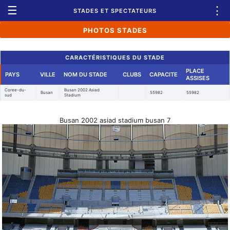
☰
⋮
STADES ET SPECTATEURS
PHOTOS STADES
CARACTÉRISTIQUES DU STADE
PLACE
PAYS
VILLE
NOM DU STADE
CLUBS
CAPACITE
ASSISES
Coree-du-
Busan 2002 Asiad
Busan
55982
55982
sud
Stadium
Busan 2002 asiad stadium busan 7