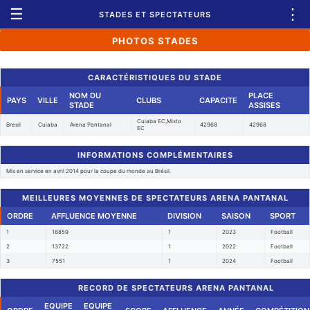
☰
⋮
STADES ET SPECTATEURS
PHOTOS STADES
CARACTÉRISTIQUES DU STADE
NOM DU
PLACE
PAYS
VILLE
CLUBS
CAPACITE
STADE
ASSISES
Cuiaba EC,Mixto
Bresil
Cuiaba
Arena Pantanal
42968
42968
EC
INFORMATIONS COMPLÉMENTAIRES
Mis en service en avril 2014 pour la coupe du monde au Brésil.
MEILLEURES MOYENNES DE SPECTATEURS ARENA PANTANAL
ORDRE
AFFLUENCE MOYENNE
DIVISION
SAISON
SPORT
1
16859
1
2023
Football
2
13722
1
2022
Football
3
7551
1
2024
Football
RECORD DE SPECTATEURS ARENA PANTANAL
EQUIPE
EQUIPE