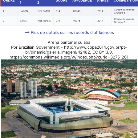
ORDRE
SCORE
AFFLUENCE
ANNÉE
COMPÉTITION
1
2
Coupe du monde
1
JAPON
COLOMBIE
1-4
40340
2014
Groupe 3
Coupe du monde
2
CHILI
AUSTRALIE
3-1
40275
2014
Groupe 2
--> Plus de détails sur les records d'affluences
Arena pantanal cuiaba
Por Brazilian Government - http://www.copa2014.gov.br/pt-
br/dinamic/galeria_imagem/42482, CC BY 3.0,
https://commons.wikimedia.org/w/index.php?curid=32751261