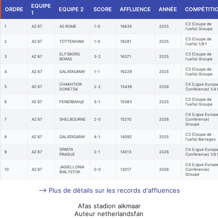
EQUIPE
ORDRE
EQUIPE 2
SCORE
AFFLUENCE
ANNÉE
COMPÉTITI
1
C3 (Coupe de
1
AZ 67
AS ROME
1-0
18635
2025
l'uefa) Groupe
C3 (Coupe de
2
AZ 67
TOTTENHAM
1-0
18281
2025
l'uefa) 1/8 f
ELFSBORG
C3 (Coupe de
3
AZ 67
3-2
16371
2025
BORAS
l'uefa) Groupe
C3 (Coupe de
4
AZ 67
GALATASARAY
1-1
16229
2025
l'uefa) Groupe
CHAKHTIOR
C4 (Ligue Europ
5
AZ 67
2-2
15439
2026
DONETSK
Conférence) 1/4 
C3 (Coupe de
6
AZ 67
FENERBAHçE
3-1
15383
2025
l'uefa) Groupe
C4 (Ligue Europ
7
AZ 67
SHELBOURNE
2-0
15210
2026
Conférence)
Groupe
C3 (Coupe de
8
AZ 67
GALATASARAY
4-1
14092
2025
l'uefa) Barrages
SPARTA
C4 (Ligue Europ
9
AZ 67
2-1
14013
2026
PRAGUE
Conférence) 1/8 
C4 (Ligue Europ
JAGIELLONIA
10
AZ 67
0-0
13017
2026
Conférence)
BIALYSTOK
Groupe
--> Plus de détails sur les records d'affluences
Afas stadion alkmaar
Auteur netherlandsfan