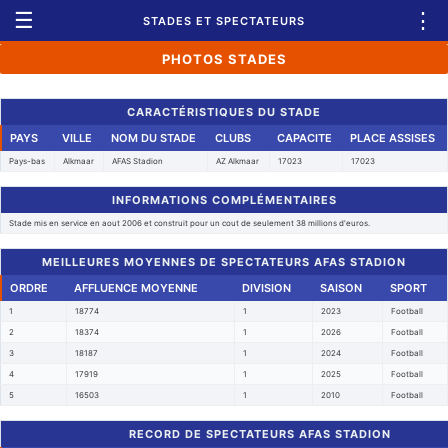
☰
⋮
STADES ET SPECTATEURS
PHOTOS STADES
CARACTÉRISTIQUES DU STADE
PAYS
VILLE
NOM DU STADE
CLUBS
CAPACITE
PLACE ASSISES
Pays-bas
Alkmaar
AFAS Stadion
AZ Alkmaar
17023
17023
INFORMATIONS COMPLÉMENTAIRES
Stade mis en service en aout 2006 et construit pour un cout de seulement 38 millions d'euros.
MEILLEURES MOYENNES DE SPECTATEURS AFAS STADION
ORDRE
AFFLUENCE MOYENNE
DIVISION
SAISON
SPORT
1
18774
1
2023
Football
2
18374
1
2026
Football
3
18187
1
2024
Football
4
17919
1
2025
Football
5
16503
1
2010
Football
RECORD DE SPECTATEURS AFAS STADION