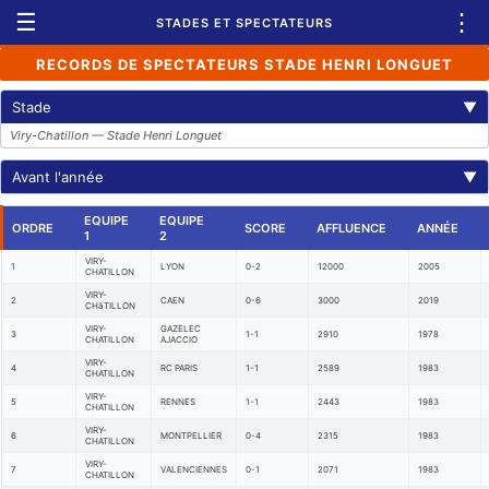
☰
⋮
STADES ET SPECTATEURS
RECORDS DE SPECTATEURS STADE HENRI LONGUET
Stade
▼
Viry-Chatillon — Stade Henri Longuet
Avant l'année
▼
EQUIPE
EQUIPE
ORDRE
SCORE
AFFLUENCE
ANNÉE
1
2
VIRY-
1
LYON
0-2
12000
2005
CHATILLON
VIRY-
2
CAEN
0-6
3000
2019
CHâTILLON
VIRY-
GAZELEC
3
1-1
2910
1978
CHATILLON
AJACCIO
VIRY-
4
RC PARIS
1-1
2589
1983
CHATILLON
VIRY-
5
RENNES
1-1
2443
1983
CHATILLON
VIRY-
6
MONTPELLIER
0-4
2315
1983
CHATILLON
VIRY-
7
VALENCIENNES
0-1
2071
1983
CHATILLON