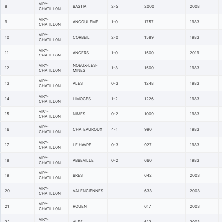
VIRY-
8
BASTIA
2-5
2000
2008
CHATILLON
VIRY-
9
ANGOULEME
1-0
1757
1983
CHATILLON
VIRY-
10
CORBEIL
2-0
1589
1983
CHATILLON
VIRY-
11
ANGERS
1-0
1500
2019
CHATILLON
VIRY-
NOEUX-LES-
12
1-3
1500
1983
CHATILLON
MINES
VIRY-
13
ALES
0-3
1248
1983
CHATILLON
VIRY-
14
LIMOGES
1-2
1226
1983
CHATILLON
VIRY-
15
NIMES
0-2
1009
1983
CHATILLON
VIRY-
16
CHATEAUROUX
4-1
990
1983
CHATILLON
VIRY-
17
LE HAVRE
0-3
927
1983
CHATILLON
VIRY-
18
ABBEVILLE
0-2
660
1983
CHATILLON
VIRY-
19
BREST
642
2003
CHATILLON
VIRY-
20
VALENCIENNES
633
2003
CHATILLON
VIRY-
21
ROUEN
617
2003
CHATILLON
VIRY-
22
ALES
612
2003