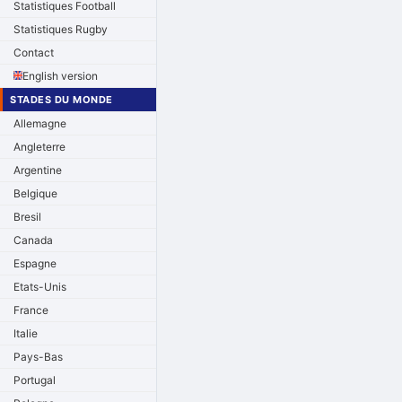
Statistiques Football
Statistiques Rugby
Contact
English version
STADES DU MONDE
Allemagne
Angleterre
Argentine
Belgique
Bresil
Canada
Espagne
Etats-Unis
France
Italie
Pays-Bas
Portugal