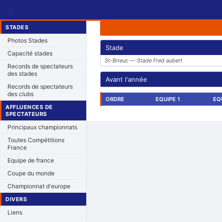
⌂
STADES
Photos Stades
Stade
Capacité stades
St-Brieuc — Stade Fred aubert
Records de spectateurs
des stades
Avant l'année
Records de spectateurs
des clubs
ORDRE
EQUIPE 1
EQ
AFFLUENCES DE
SPECTATEURS
Principaux championnats
Toutes Compétitions
France
Equipe de france
Coupe du monde
Championnat d'europe
DIVERS
Liens