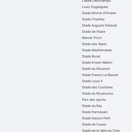
L'abbe Deschamps
Louis Dugauguez
Stade Michel d'Ornano
Stade Charlety
Stade Auguste Delaune
Stade de l'Aube
Marcel-Picot
Stade des Alpes
Stade Mediterranee
Stade Bonal
Stade Ernest Wallon
Stade du Moustoir
Stade Francis Le Basser
Stade Louis II
Stade des Costieres
Stade du Roudourou
Parc des sports
Stade du Ray
Stade Parmesain
Stade Gaston Petit
Stade de l'ouest
Stade de la Valle du Cher