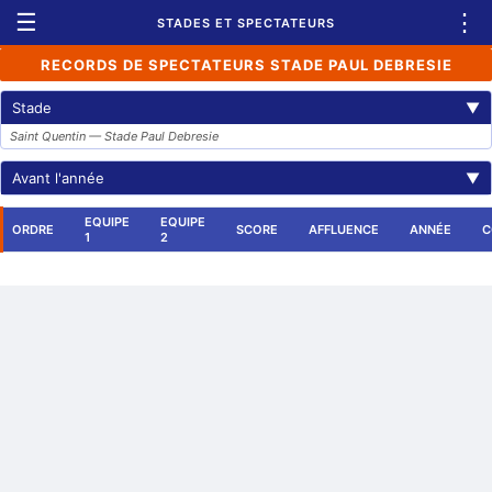
☰
⋮
STADES ET SPECTATEURS
RECORDS DE SPECTATEURS STADE PAUL DEBRESIE
Stade
▼
Saint Quentin — Stade Paul Debresie
Avant l'année
▼
EQUIPE
EQUIPE
ORDRE
SCORE
AFFLUENCE
ANNÉE
C
1
2