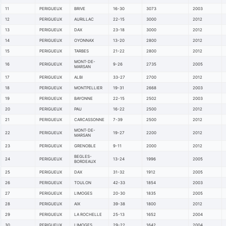
11
PERIGUEUX
BRIVE
16-30
3073
2003
12
PERIGUEUX
AURILLAC
22-15
3000
2012
13
PERIGUEUX
DAX
23-18
3000
2012
14
PERIGUEUX
OYONNAX
13-20
2800
2012
15
PERIGUEUX
TARBES
21-22
2800
2012
MONT-DE-
16
PERIGUEUX
9-26
2735
2005
MARSAN
17
PERIGUEUX
ALBI
33-27
2700
2012
18
PERIGUEUX
MONTPELLIER
19-31
2668
2003
19
PERIGUEUX
BAYONNE
22-15
2502
2003
20
PERIGUEUX
PAU
16-22
2500
2012
21
PERIGUEUX
CARCASSONNE
7-39
2500
2012
MONT-DE-
22
PERIGUEUX
19-27
2200
2012
MARSAN
23
PERIGUEUX
GRENOBLE
9-11
2000
2012
BEGLES-
24
PERIGUEUX
13-24
1996
2005
BORDEAUX
25
PERIGUEUX
DAX
31-32
1912
2005
26
PERIGUEUX
TOULON
42-33
1854
2003
27
PERIGUEUX
LIMOGES
20-30
1835
2005
28
PERIGUEUX
AIX
39-38
1800
2012
29
PERIGUEUX
LA ROCHELLE
25-13
1652
2004
30
PERIGUEUX
LIMOGES
29-22
1642
2004