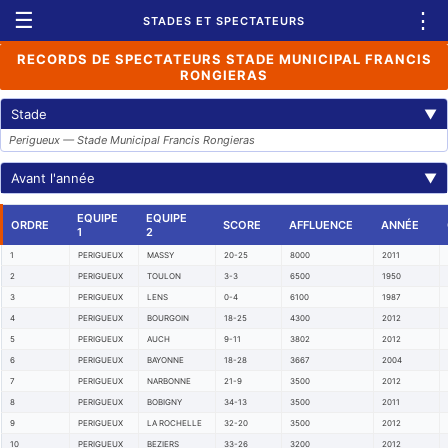
☰
⋮
STADES ET SPECTATEURS
RECORDS DE SPECTATEURS STADE MUNICIPAL FRANCIS
RONGIERAS
Stade
▼
Perigueux — Stade Municipal Francis Rongieras
Avant l'année
▼
EQUIPE
EQUIPE
ORDRE
SCORE
AFFLUENCE
ANNÉE
1
2
1
PERIGUEUX
MASSY
20-25
8000
2011
2
PERIGUEUX
TOULON
3-3
6500
1950
3
PERIGUEUX
LENS
0-4
6100
1987
4
PERIGUEUX
BOURGOIN
18-25
4300
2012
5
PERIGUEUX
AUCH
9-11
3802
2012
6
PERIGUEUX
BAYONNE
18-28
3667
2004
7
PERIGUEUX
NARBONNE
21-9
3500
2012
8
PERIGUEUX
BOBIGNY
34-13
3500
2011
9
PERIGUEUX
LA ROCHELLE
32-20
3500
2012
10
PERIGUEUX
BEZIERS
33-26
3200
2012