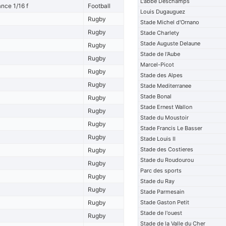
L'abbe Deschamps
nce 1/16 f
Football
Louis Dugauguez
Rugby
Stade Michel d'Ornano
Rugby
Stade Charlety
Stade Auguste Delaune
Rugby
Stade de l'Aube
Rugby
Marcel-Picot
Rugby
Stade des Alpes
Rugby
Stade Mediterranee
Stade Bonal
Rugby
Stade Ernest Wallon
Rugby
Stade du Moustoir
Rugby
Stade Francis Le Basser
Rugby
Stade Louis II
Stade des Costieres
Rugby
Stade du Roudourou
Rugby
Parc des sports
Rugby
Stade du Ray
Rugby
Stade Parmesain
Rugby
Stade Gaston Petit
Stade de l'ouest
Rugby
Stade de la Valle du Cher