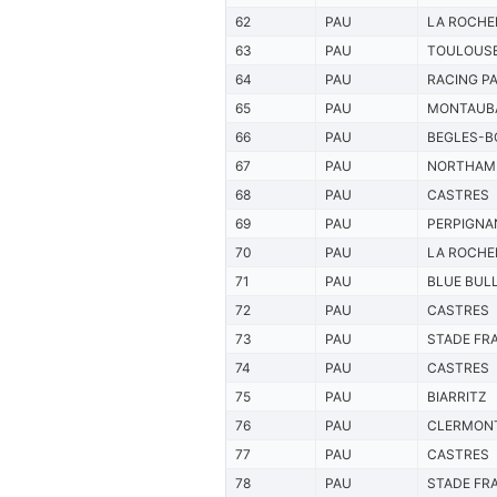
62
PAU
LA ROCHE
63
PAU
TOULOUS
64
PAU
RACING PA
65
PAU
MONTAUB
66
PAU
BEGLES-B
67
PAU
NORTHAM
68
PAU
CASTRES
69
PAU
PERPIGNA
70
PAU
LA ROCHE
71
PAU
BLUE BUL
72
PAU
CASTRES
73
PAU
STADE FR
74
PAU
CASTRES
75
PAU
BIARRITZ
76
PAU
CLERMON
77
PAU
CASTRES
78
PAU
STADE FR