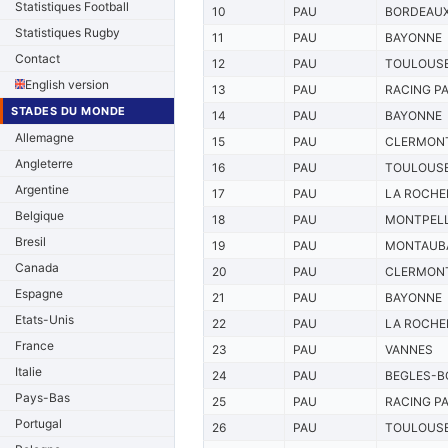
Statistiques Football
10
PAU
BORDEAU
Statistiques Rugby
11
PAU
BAYONNE
Contact
12
PAU
TOULOUS
English version
13
PAU
RACING PA
STADES DU MONDE
14
PAU
BAYONNE
Allemagne
15
PAU
CLERMON
Angleterre
16
PAU
TOULOUS
Argentine
17
PAU
LA ROCHE
Belgique
18
PAU
MONTPELL
Bresil
19
PAU
MONTAUB
Canada
20
PAU
CLERMON
Espagne
21
PAU
BAYONNE
Etats-Unis
22
PAU
LA ROCHE
France
23
PAU
VANNES
Italie
24
PAU
BEGLES-B
Pays-Bas
25
PAU
RACING PA
Portugal
26
PAU
TOULOUS