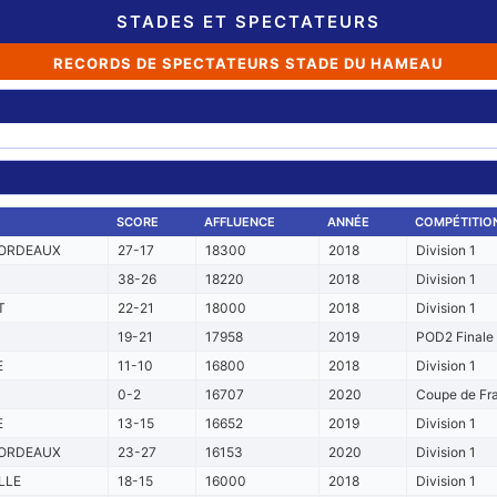
STADES ET SPECTATEURS
RECORDS DE SPECTATEURS STADE DU HAMEAU
SCORE
AFFLUENCE
ANNÉE
COMPÉTITIO
ORDEAUX
27-17
18300
2018
Division 1
38-26
18220
2018
Division 1
T
22-21
18000
2018
Division 1
19-21
17958
2019
POD2 Finale
E
11-10
16800
2018
Division 1
0-2
16707
2020
Coupe de Fra
E
13-15
16652
2019
Division 1
ORDEAUX
23-27
16153
2020
Division 1
LLE
18-15
16000
2018
Division 1