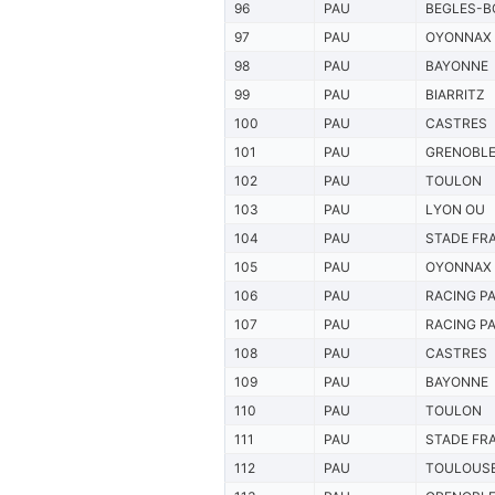
96
PAU
BEGLES-B
97
PAU
OYONNAX
98
PAU
BAYONNE
99
PAU
BIARRITZ
100
PAU
CASTRES
101
PAU
GRENOBL
102
PAU
TOULON
103
PAU
LYON OU
104
PAU
STADE FR
105
PAU
OYONNAX
106
PAU
RACING PA
107
PAU
RACING PA
108
PAU
CASTRES
109
PAU
BAYONNE
110
PAU
TOULON
111
PAU
STADE FR
112
PAU
TOULOUS