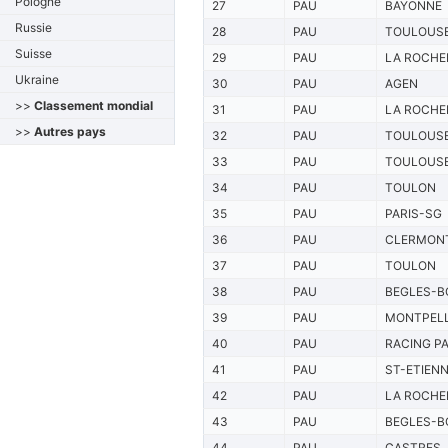
Pologne
27
PAU
BAYONNE
Russie
28
PAU
TOULOUS
Suisse
29
PAU
LA ROCHE
Ukraine
30
PAU
AGEN
>>
Classement mondial
31
PAU
LA ROCHE
>>
Autres pays
32
PAU
TOULOUS
33
PAU
TOULOUS
34
PAU
TOULON
35
PAU
PARIS-SG
36
PAU
CLERMON
37
PAU
TOULON
38
PAU
BEGLES-B
39
PAU
MONTPELL
40
PAU
RACING PA
41
PAU
ST-ETIEN
42
PAU
LA ROCHE
43
PAU
BEGLES-B
44
PAU
CASTRES