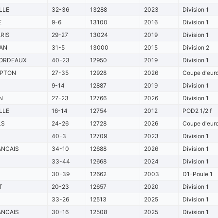
LLE
32-36
13288
2023
Division 1
E
9-6
13100
2016
Division 1
RIS
29-27
13024
2019
Division 1
AN
31-5
13000
2015
Division 2
ORDEAUX
40-23
12950
2019
Division 1
PTON
27-35
12928
2026
Coupe d'euro
9-14
12887
2019
Division 1
N
27-23
12766
2026
Division 1
LLE
16-14
12754
2012
POD2 1/2 f
LS
24-26
12728
2026
Coupe d'euro
40-3
12709
2023
Division 1
ANCAIS
34-10
12688
2026
Division 1
33-44
12668
2024
Division 1
30-39
12662
2003
D1-Poule 1
T
20-23
12657
2020
Division 1
33-26
12513
2025
Division 1
ANCAIS
30-16
12508
2025
Division 1