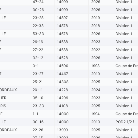
47-24
14999
2026
Division 1
E
30-26
14999
2026
Division 1
LLE
23-28
14897
2019
Division 1
22-33
14878
2018
Division 1
LLE
53-33
14678
2026
Division 1
E
26-16
14588
2023
Division 1
E
27-22
14588
2022
Division 1
32-12
14528
2026
Division 1
0-1
14500
1998
Coupe de Fra
T
23-27
14467
2019
Division 1
25-21
14308
2025
Division 1
ORDEAUX
20-11
14228
2024
Division 1
IER
35-10
14209
2023
Division 1
RIS
23-33
14108
2025
Division 1
NE
1-1
14000
1994
Coupe de Fra
LLE
30-16
14000
2013
POD2 1/2 f
ORDEAUX
22-26
13999
2025
Division 1
27-15
13903
2026
Division 1