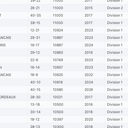
E
39-22
11000
2017
Division 1
26-21
11000
2015
Division 2
T
40-35
11000
2017
Division 1
38-15
11000
2017
Division 1
12-21
10924
2023
Division 1
ANCAIS
29-31
10867
2023
Division 1
RIS
19-17
10867
2024
Division 1
E
29-12
10863
2016
Division 1
22-6
10749
2023
Division 1
N
16-14
10657
2023
Division 1
ANCAIS
18-9
10625
2022
Division 1
40-10
10618
2024
Division 1
40-15
10585
2026
Division 1
ORDEAUX
28-30
10521
2017
Division 1
13-18
10500
2016
Division 1
30-14
10500
2018
Division 1
18-12
10367
2020
Division 1
28-13
10300
2018
Division 1