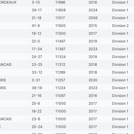
ORDEAUX
3-15
11696
2016
Division 1
39-17
11608
2024
Division 1
21-18
11517
2006
Division 1
41-6
11500
2015
Division 2
18-12
11500
2017
Division 1
E
22-0
11467
2019
Division 1
17-34
11367
2023
Division 1
24-27
11324
2019
Division 1
ANCAIS
23-25
11312
2018
Division 1
33-12
11289
2018
Division 1
RIS
3-31
11257
2020
Division 1
RIS
38-19
11224
2023
Division 1
21-16
11067
2016
Division 1
25-9
11000
2017
Division 1
18-22
11000
2017
Division 1
ANCAIS
23-6
11000
2017
Division 1
E
20-24
11000
2017
Division 1