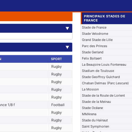
PRINCIPAUX STADES DE
FRANCE
Stade de France
▼
Stade Velodrome
Grand Stade de Lille
Parc des Princes
▼
Stade Gerland
Felix Bollaert
N
SPORT
La Beaujoire Louis Fonteneau
Rugby
Stadium de Toulouse
Rugby
Stade Geoffroy Guichard
Rugby
Chaban Delmas (Parc Lescure)
Rugby
La Mosson
Stade de la Route de Lorient
Rugby
Stade de la Meinau
nce 1/8 f
Football
Stade Océane
Rugby
MMArena
Rugby
Stade du Hainaut
Saint Symphorien
Rugby