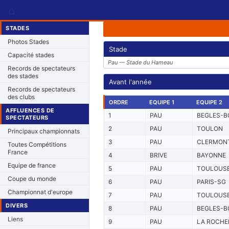
⌂
STADES
Photos Stades
Stade
Capacité stades
Pau — Stade du Hameau
Records de spectateurs
des stades
Avant l'année
Records de spectateurs
des clubs
ORDRE
EQUIPE 1
EQUIPE 2
AFFLUENCES DE
1
PAU
BEGLES-B
SPECTATEURS
2
PAU
TOULON
Principaux championnats
3
PAU
CLERMON
Toutes Compétitions
France
4
BRIVE
BAYONNE
Equipe de france
5
PAU
TOULOUS
Coupe du monde
6
PAU
PARIS-SG
Championnat d'europe
7
PAU
TOULOUS
DIVERS
8
PAU
BEGLES-B
Liens
9
PAU
LA ROCHE