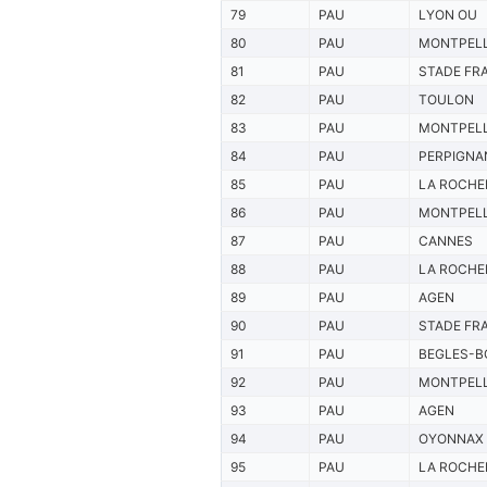
79
PAU
LYON OU
80
PAU
MONTPELL
81
PAU
STADE FR
82
PAU
TOULON
83
PAU
MONTPELL
84
PAU
PERPIGNA
85
PAU
LA ROCHE
86
PAU
MONTPELL
87
PAU
CANNES
88
PAU
LA ROCHE
89
PAU
AGEN
90
PAU
STADE FR
91
PAU
BEGLES-B
92
PAU
MONTPELL
93
PAU
AGEN
94
PAU
OYONNAX
95
PAU
LA ROCHE