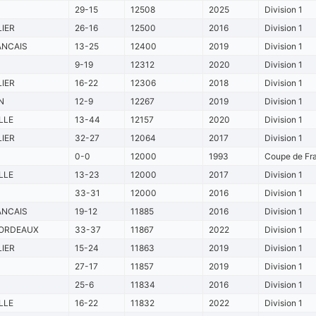
29-15
12508
2025
Division 1
IER
26-16
12500
2016
Division 1
ANCAIS
13-25
12400
2019
Division 1
9-19
12312
2020
Division 1
IER
16-22
12306
2018
Division 1
N
12-9
12267
2019
Division 1
LLE
13-44
12157
2020
Division 1
IER
32-27
12064
2017
Division 1
0-0
12000
1993
Coupe de Fra
LLE
13-23
12000
2017
Division 1
33-31
12000
2016
Division 1
ANCAIS
19-12
11885
2016
Division 1
ORDEAUX
33-37
11867
2022
Division 1
IER
15-24
11863
2019
Division 1
27-17
11857
2019
Division 1
25-6
11834
2016
Division 1
LLE
16-22
11832
2022
Division 1