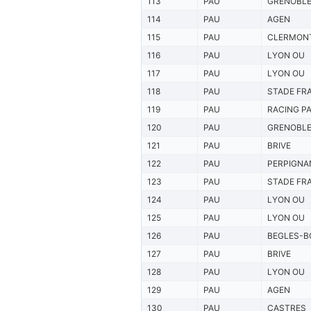
113
PAU
GRENOBL
114
PAU
AGEN
115
PAU
CLERMON
116
PAU
LYON OU
117
PAU
LYON OU
118
PAU
STADE FR
119
PAU
RACING PA
120
PAU
GRENOBL
121
PAU
BRIVE
122
PAU
PERPIGNA
123
PAU
STADE FR
124
PAU
LYON OU
125
PAU
LYON OU
126
PAU
BEGLES-B
127
PAU
BRIVE
128
PAU
LYON OU
129
PAU
AGEN
130
PAU
CASTRES