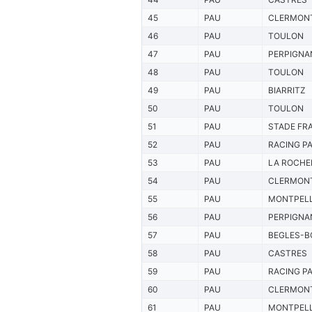
45
PAU
CLERMON
46
PAU
TOULON
47
PAU
PERPIGNA
48
PAU
TOULON
49
PAU
BIARRITZ
50
PAU
TOULON
51
PAU
STADE FR
52
PAU
RACING PA
53
PAU
LA ROCHE
54
PAU
CLERMON
55
PAU
MONTPELL
56
PAU
PERPIGNA
57
PAU
BEGLES-B
58
PAU
CASTRES
59
PAU
RACING PA
60
PAU
CLERMON
61
PAU
MONTPELL