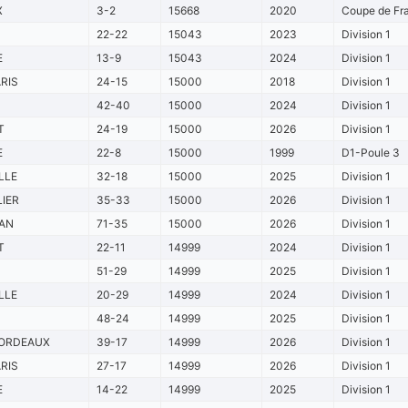
X
3-2
15668
2020
Coupe de Fra
22-22
15043
2023
Division 1
E
13-9
15043
2024
Division 1
RIS
24-15
15000
2018
Division 1
42-40
15000
2024
Division 1
T
24-19
15000
2026
Division 1
E
22-8
15000
1999
D1-Poule 3
LLE
32-18
15000
2025
Division 1
IER
35-33
15000
2026
Division 1
AN
71-35
15000
2026
Division 1
T
22-11
14999
2024
Division 1
51-29
14999
2025
Division 1
LLE
20-29
14999
2024
Division 1
48-24
14999
2025
Division 1
ORDEAUX
39-17
14999
2026
Division 1
RIS
27-17
14999
2026
Division 1
E
14-22
14999
2025
Division 1