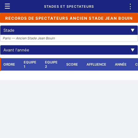
☰
⋮
STADES ET SPECTATEURS
RECORDS DE SPECTATEURS ANCIEN STADE JEAN BOUIN
Stade
▼
Paris — Ancien Stade Jean Bouin
Avant l'année
▼
EQUIPE
EQUIPE
ORDRE
SCORE
AFFLUENCE
ANNÉE
C
1
2