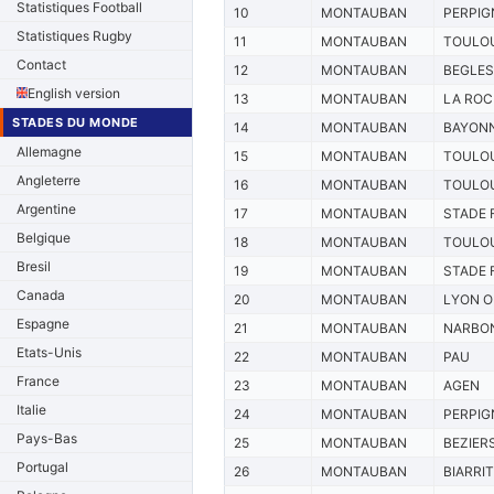
Statistiques Football
10
MONTAUBAN
PERPIG
Statistiques Rugby
11
MONTAUBAN
TOULO
Contact
12
MONTAUBAN
BEGLE
English version
13
MONTAUBAN
LA ROC
STADES DU MONDE
14
MONTAUBAN
BAYON
Allemagne
15
MONTAUBAN
TOULO
Angleterre
16
MONTAUBAN
TOULO
Argentine
17
MONTAUBAN
STADE 
Belgique
18
MONTAUBAN
TOULO
Bresil
19
MONTAUBAN
STADE 
Canada
20
MONTAUBAN
LYON 
Espagne
21
MONTAUBAN
NARBO
Etats-Unis
22
MONTAUBAN
PAU
France
23
MONTAUBAN
AGEN
Italie
24
MONTAUBAN
PERPIG
Pays-Bas
25
MONTAUBAN
BEZIER
Portugal
26
MONTAUBAN
BIARRI