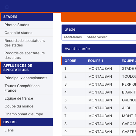
⌂
STADES
Photos Stades
Stade
Capacité stades
Montauban — Stade Sapiac
Records de spectateurs
des stades
Avant l'année
Records de spectateurs
des clubs
ORDRE
EQUIPE 1
EQUIPE 
AFFLUENCES DE
1
MONTAUBAN
STADE 
SPECTATEURS
2
MONTAUBAN
TOULO
Principaux championnats
3
MONTAUBAN
PERPIG
Toutes Compétitions
France
4
MONTAUBAN
BIARRI
Equipe de france
5
MONTAUBAN
GRENO
Coupe du monde
6
MONTAUBAN
ALBI
Championnat d'europe
7
MONTAUBAN
MONT-
DIVERS
8
MONTAUBAN
CARCA
Liens
9
MONTAUBAN
CASTR