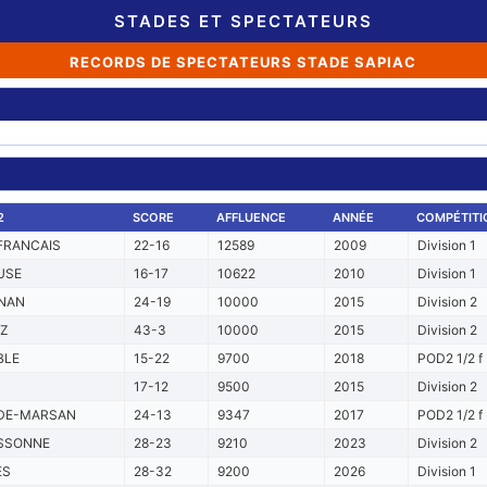
STADES ET SPECTATEURS
RECORDS DE SPECTATEURS STADE SAPIAC
2
SCORE
AFFLUENCE
ANNÉE
COMPÉTITI
FRANCAIS
22-16
12589
2009
Division 1
USE
16-17
10622
2010
Division 1
NAN
24-19
10000
2015
Division 2
TZ
43-3
10000
2015
Division 2
BLE
15-22
9700
2018
POD2 1/2 f
17-12
9500
2015
Division 2
DE-MARSAN
24-13
9347
2017
POD2 1/2 f
SSONNE
28-23
9210
2023
Division 2
ES
28-32
9200
2026
Division 1