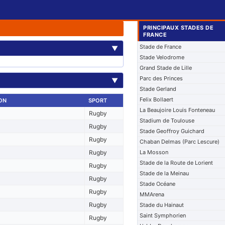
PRINCIPAUX STADES DE
FRANCE
Stade de France
▼
Stade Velodrome
Grand Stade de Lille
Parc des Princes
▼
Stade Gerland
Felix Bollaert
ON
SPORT
La Beaujoire Louis Fonteneau
Rugby
Stadium de Toulouse
Rugby
Stade Geoffroy Guichard
Rugby
Chaban Delmas (Parc Lescure)
Rugby
La Mosson
Stade de la Route de Lorient
Rugby
Stade de la Meinau
Rugby
Stade Océane
Rugby
MMArena
Rugby
Stade du Hainaut
Saint Symphorien
Rugby