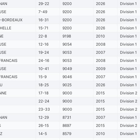
NAN
29-22
9200
2026
Division 1
USE
7-49
9200
2026
Division 1
S-BORDEAUX
16-31
9200
2026
Division 1
HELLE
15-71
9200
2026
Division 1
NE
22-8
9198
2010
Division 1
USE
12-16
9054
2008
Division 1
USE
19-24
9053
2007
Division 1
FRANCAIS
24-16
9053
2008
Division 1
USE
10-41
9049
2009
Division 1
FRANCAIS
15-9
9046
2007
Division 1
OU
18-25
9025
2026
Division 1
NNE
17-18
9000
2015
Division 2
22-24
9000
2015
Division 2
23-33
9000
2015
Division 2
NAN
12-29
8731
2007
Division 1
S
26-15
8697
2015
Division 2
TZ
14-5
8579
2010
Division 1