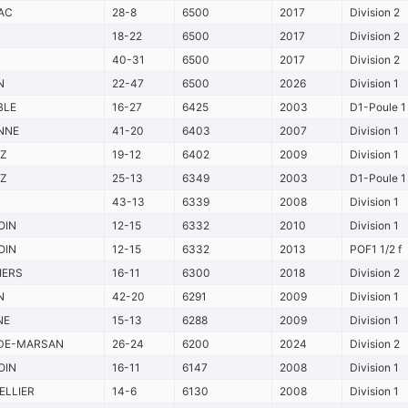
AC
28-8
6500
2017
Division 2
18-22
6500
2017
Division 2
40-31
6500
2017
Division 2
N
22-47
6500
2026
Division 1
BLE
16-27
6425
2003
D1-Poule 1
NNE
41-20
6403
2007
Division 1
TZ
19-12
6402
2009
Division 1
TZ
25-13
6349
2003
D1-Poule 1
43-13
6339
2008
Division 1
OIN
12-15
6332
2010
Division 1
OIN
12-15
6332
2013
POF1 1/2 f
IERS
16-11
6300
2018
Division 2
N
42-20
6291
2009
Division 1
NE
15-13
6288
2009
Division 1
DE-MARSAN
26-24
6200
2024
Division 2
OIN
16-11
6147
2008
Division 1
LLIER
14-6
6130
2008
Division 1