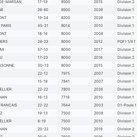
DE-MARSAN
17-19
8500
2015
Division 2
NE
26-60
8500
2026
Division 1
ONT
19-34
8200
2026
Division 1
 PARIS
45-31
8014
2010
Division 1
ONT
18-16
8000
2008
Division 1
IERS
26-23
8000
2012
POF1 1/4 f
AX
57-10
8000
2017
Division 2
OU
17-23
8000
2016
Division 2
SSONNE
30-13
8000
2015
Division 2
22-12
7975
2007
Division 1
15-19
7841
2007
Division 1
LLIER
22-22
7800
2026
Division 1
NAN
16-13
7718
2010
Division 1
FRANCAIS
22-22
7644
2003
D1-Poule 1
TZ
19-13
7500
2008
Division 1
LLIER
6-19
7500
2010
Division 1
NAN
20-22
7500
2018
Division 2
TZ
20-9
7500
2016
Division 2