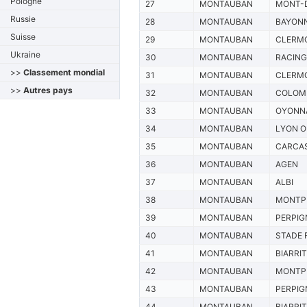
Pologne
27
MONTAUBAN
MONT-
Russie
28
MONTAUBAN
BAYON
Suisse
29
MONTAUBAN
CLERM
Ukraine
30
MONTAUBAN
RACING
>>
Classement mondial
31
MONTAUBAN
CLERM
>>
Autres pays
32
MONTAUBAN
COLOM
33
MONTAUBAN
OYONN
34
MONTAUBAN
LYON 
35
MONTAUBAN
CARCA
36
MONTAUBAN
AGEN
37
MONTAUBAN
ALBI
38
MONTAUBAN
MONTPE
39
MONTAUBAN
PERPIG
40
MONTAUBAN
STADE 
41
MONTAUBAN
BIARRI
42
MONTAUBAN
MONTPE
43
MONTAUBAN
PERPIG
44
MONTAUBAN
BIARRI