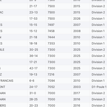
21-17
7500
2015
Division 2
AC
23-13
7500
2015
Division 2
17-53
7500
2026
Division 1
ES
15-15
7497
2007
Division 1
ES
15-12
7458
2008
Division 1
N
21-18
7444
2010
Division 1
ES
18-18
7353
2010
Division 1
BLE
30-25
7300
2025
Division 2
36-14
7300
2025
Division 2
17-21
7300
2025
Division 2
S
42-17
7300
2025
Division 2
TZ
19-13
7216
2007
Division 1
FRANCAIS
6-6
7094
2010
Division 1
ONT
24-17
7052
2003
D1-Poule 1
NAN
31-0
7000
2017
Division 2
NAN
28-25
7000
2016
Division 2
IERS
20-23
7000
2016
Division 2