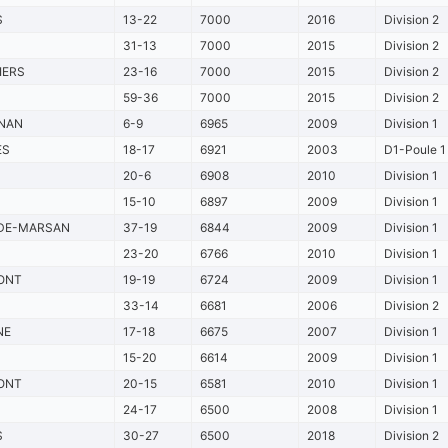
S
13-22
7000
2016
Division 2
31-13
7000
2015
Division 2
IERS
23-16
7000
2015
Division 2
59-36
7000
2015
Division 2
NAN
6-9
6965
2009
Division 1
ES
18-17
6921
2003
D1-Poule 1
20-6
6908
2010
Division 1
15-10
6897
2009
Division 1
DE-MARSAN
37-19
6844
2009
Division 1
23-20
6766
2010
Division 1
ONT
19-19
6724
2009
Division 1
33-14
6681
2006
Division 2
NE
17-18
6675
2007
Division 1
15-20
6614
2009
Division 1
ONT
20-15
6581
2010
Division 1
24-17
6500
2008
Division 1
S
30-27
6500
2018
Division 2