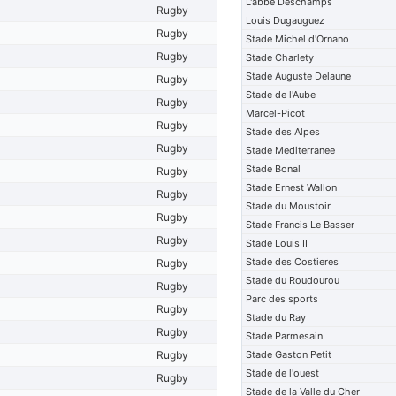
L'abbe Deschamps
Rugby
Louis Dugauguez
Rugby
Stade Michel d'Ornano
Rugby
Stade Charlety
Stade Auguste Delaune
Rugby
Stade de l'Aube
Rugby
Marcel-Picot
Rugby
Stade des Alpes
Rugby
Stade Mediterranee
Stade Bonal
Rugby
Stade Ernest Wallon
Rugby
Stade du Moustoir
Rugby
Stade Francis Le Basser
Rugby
Stade Louis II
Stade des Costieres
Rugby
Stade du Roudourou
Rugby
Parc des sports
Rugby
Stade du Ray
Rugby
Stade Parmesain
Rugby
Stade Gaston Petit
Stade de l'ouest
Rugby
Stade de la Valle du Cher