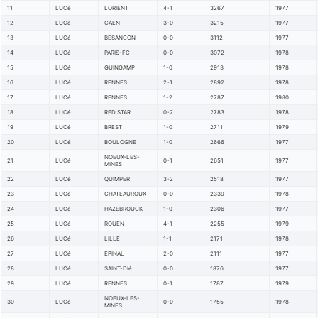
11
LUCé
LORIENT
4-1
3267
1977
12
LUCé
CAEN
3-0
3215
1977
13
LUCé
BESANCON
0-0
3112
1977
14
LUCé
PARIS-FC
0-0
3072
1978
15
LUCé
GUINGAMP
1-0
2913
1978
16
LUCé
RENNES
2-1
2892
1978
17
LUCé
RENNES
1-2
2787
1980
18
LUCé
RED STAR
0-2
2783
1978
19
LUCé
BREST
1-0
2711
1979
20
LUCé
BOULOGNE
1-0
2666
1977
NOEUX-LES-
21
LUCé
0-1
2651
1977
MINES
22
LUCé
QUIMPER
3-2
2518
1977
23
LUCé
CHATEAUROUX
0-0
2339
1978
24
LUCé
HAZEBROUCK
1-0
2306
1977
25
LUCé
ROUEN
4-1
2255
1979
26
LUCé
LILLE
1-1
2171
1978
27
LUCé
EPINAL
2-0
2111
1977
28
LUCé
SAINT-DIé
0-0
1876
1977
29
LUCé
RENNES
0-1
1787
1979
NOEUX-LES-
30
LUCé
0-0
1755
1978
MINES