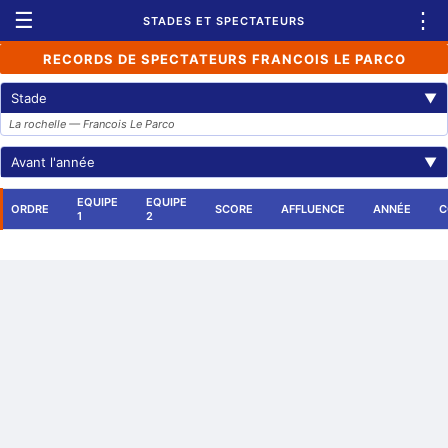
☰
⋮
STADES ET SPECTATEURS
RECORDS DE SPECTATEURS FRANCOIS LE PARCO
Stade
▼
La rochelle — Francois Le Parco
Avant l'année
▼
EQUIPE
EQUIPE
ORDRE
SCORE
AFFLUENCE
ANNÉE
C
1
2