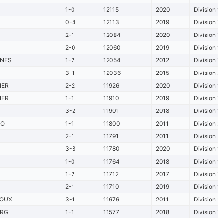
1-0
12115
2020
Division 
0-4
12113
2019
Division 
2-1
12084
2020
Division 
2-0
12060
2019
Division 
NNES
1-2
12054
2012
Division 
3-1
12036
2015
Division 
IER
2-2
11926
2020
Division 
IER
1-1
11910
2019
Division 
3-2
11901
2018
Division 
IO
1-1
11800
2011
Division 
2-1
11791
2011
Division 
3-3
11780
2020
Division 
1-0
11764
2018
Division 
1-2
11712
2017
Division 
2-1
11710
2019
Division 
ROUX
3-1
11676
2011
Division 
URG
1-1
11577
2018
Division 