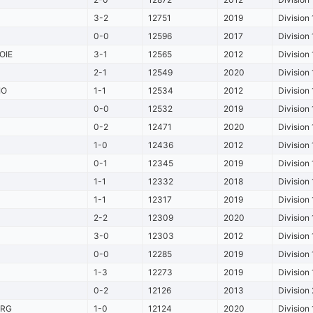
3-2
12751
2019
Division 
0-0
12596
2017
Division 
OIE
3-1
12565
2012
Division 
2-1
12549
2020
Division 
IO
1-1
12534
2012
Division 
0-0
12532
2019
Division 
0-2
12471
2020
Division 
1-0
12436
2012
Division 
0-1
12345
2019
Division 
1-1
12332
2018
Division 
1-1
12317
2019
Division 
2-2
12309
2020
Division 
3-0
12303
2012
Division 
0-0
12285
2019
Division 
1-3
12273
2019
Division 
0-2
12126
2013
Division 
URG
1-0
12124
2020
Division 