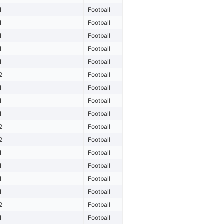
1
Football
1
Football
1
Football
1
Football
1
Football
2
Football
1
Football
1
Football
1
Football
2
Football
2
Football
1
Football
1
Football
1
Football
1
Football
2
Football
1
Football