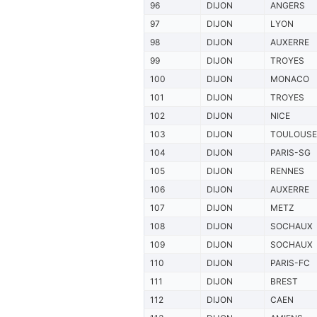
96
DIJON
ANGERS
97
DIJON
LYON
98
DIJON
AUXERRE
99
DIJON
TROYES
100
DIJON
MONACO
101
DIJON
TROYES
102
DIJON
NICE
103
DIJON
TOULOUSE
104
DIJON
PARIS-SG
105
DIJON
RENNES
106
DIJON
AUXERRE
107
DIJON
METZ
108
DIJON
SOCHAUX
109
DIJON
SOCHAUX
110
DIJON
PARIS-FC
111
DIJON
BREST
112
DIJON
CAEN