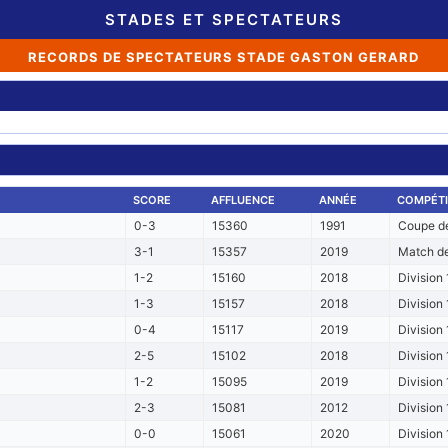
STADES ET SPECTATEURS
RECORDS DE SPECTATEURS STADE GASTON GERARD
SCORE
AFFLUENCE
ANNÉE
COMPÉTI
0-3
15360
1991
Coupe de
3-1
15357
2019
Match de
1-2
15160
2018
Division 
1-3
15157
2018
Division 
0-4
15117
2019
Division 
2-5
15102
2018
Division 
1-2
15095
2019
Division 
2-3
15081
2012
Division 
0-0
15061
2020
Division 