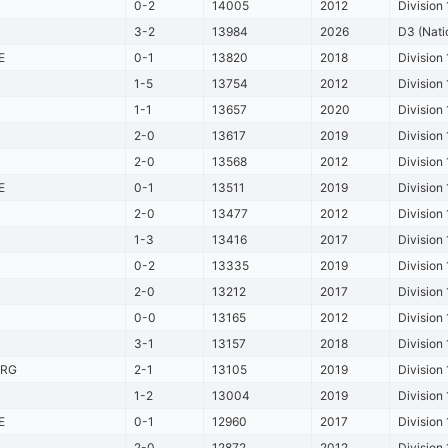
0-2
14005
2012
Division 
3-2
13984
2026
D3 (Nati
E
0-1
13820
2018
Division 
1-5
13754
2012
Division 
1-1
13657
2020
Division 
2-0
13617
2019
Division 
2-0
13568
2012
Division 
E
0-1
13511
2019
Division 
2-0
13477
2012
Division 
1-3
13416
2017
Division 
0-2
13335
2019
Division 
2-0
13212
2017
Division 
0-0
13165
2012
Division 
3-1
13157
2018
Division 
URG
2-1
13105
2019
Division 
1-2
13004
2019
Division 
E
0-1
12960
2017
Division 
2-0
12872
2012
Division 