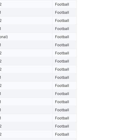
2
Football
1
Football
2
Football
1
Football
onal)
Football
1
Football
2
Football
2
Football
2
Football
1
Football
2
Football
1
Football
1
Football
1
Football
1
Football
2
Football
2
Football