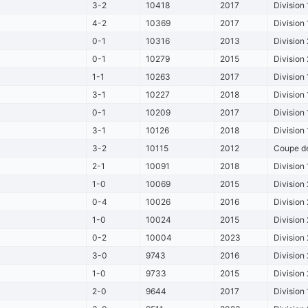
3-2
10418
2017
Division 
4-2
10369
2017
Division 
0-1
10316
2013
Division 
0-1
10279
2015
Division 
1-1
10263
2017
Division 
3-1
10227
2018
Division 
0-1
10209
2017
Division 
3-1
10126
2018
Division 
3-2
10115
2012
Coupe de 
2-1
10091
2018
Division 
1-0
10069
2015
Division 
0-4
10026
2016
Division 
1-0
10024
2015
Division 
0-2
10004
2023
Division 
3-0
9743
2016
Division 
1-0
9733
2015
Division 
2-0
9644
2017
Division 