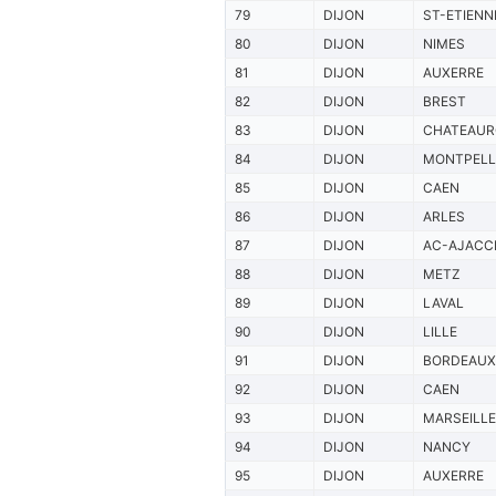
79
DIJON
ST-ETIENN
80
DIJON
NIMES
81
DIJON
AUXERRE
82
DIJON
BREST
83
DIJON
CHATEAU
84
DIJON
MONTPELL
85
DIJON
CAEN
86
DIJON
ARLES
87
DIJON
AC-AJACC
88
DIJON
METZ
89
DIJON
LAVAL
90
DIJON
LILLE
91
DIJON
BORDEAUX
92
DIJON
CAEN
93
DIJON
MARSEILLE
94
DIJON
NANCY
95
DIJON
AUXERRE