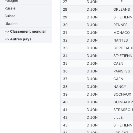
Pologne
27
DIJON
LILLE
Russie
28
DIJON
ORLEANS
Suisse
29
DIJON
ST-ETIENN
Ukraine
30
DIJON
RENNES
>>
Classement mondial
31
DIJON
MONACO
>>
Autres pays
32
DIJON
NANTES
33
DIJON
BORDEAUX
34
DIJON
ST-ETIENN
35
DIJON
CAEN
36
DIJON
PARIS-SG
37
DIJON
CAEN
38
DIJON
NANCY
39
DIJON
SOCHAUX
40
DIJON
GUINGAMP
41
DIJON
STRASBO
42
DIJON
LILLE
43
DIJON
ST-ETIENN
44
DIJON
LORIENT