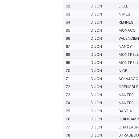
62
DIJON
LILLE
63
DIJON
NIMES
64
DIJON
RENNES
65
DIJON
MONACO
66
DIJON
VALENCIE
67
DIJON
NANCY
68
DIJON
MONTPELL
69
DIJON
MONTPELL
70
DIJON
NICE
71
DIJON
AC-AJACC
72
DIJON
GRENOBLE
73
DIJON
NANTES
74
DIJON
NANTES
75
DIJON
BASTIA
76
DIJON
GUINGAMP
77
DIJON
CHATEAU
78
DIJON
STRASBO