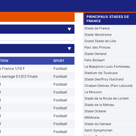
PRINCIPAUX STADES DE
FRANCE
Stade de France
▼
Stade Velodrome
Grand Stade de Lille
Parc des Princes
▼
Stade Gerland
Felix Bollaert
TION
SPORT
La Beaujoire Louis Fonteneau
 France 1/16 F
Football
Stadium de Toulouse
 barrage D1/D2 Finale
Football
Stade Geoffroy Guichard
1
Football
Chaban Delmas (Parc Lescure)
1
Football
La Mosson
Stade de la Route de Lorient
1
Football
Stade de la Meinau
1
Football
Stade Océane
1
Football
MMArena
1
Football
Stade du Hainaut
Saint Symphorien
1
Football