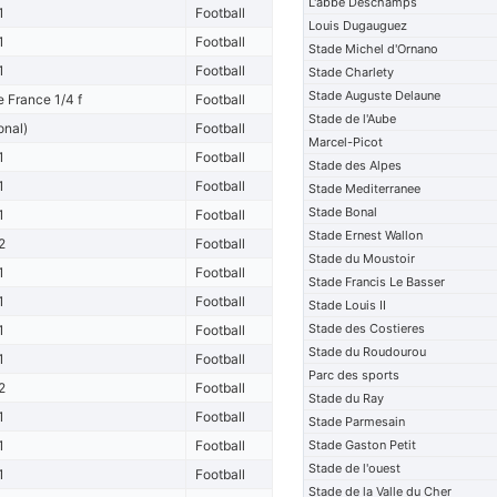
L'abbe Deschamps
1
Football
Louis Dugauguez
1
Football
Stade Michel d'Ornano
1
Football
Stade Charlety
Stade Auguste Delaune
 France 1/4 f
Football
Stade de l'Aube
onal)
Football
Marcel-Picot
1
Football
Stade des Alpes
1
Football
Stade Mediterranee
Stade Bonal
1
Football
Stade Ernest Wallon
2
Football
Stade du Moustoir
1
Football
Stade Francis Le Basser
1
Football
Stade Louis II
Stade des Costieres
1
Football
Stade du Roudourou
1
Football
Parc des sports
2
Football
Stade du Ray
1
Football
Stade Parmesain
1
Football
Stade Gaston Petit
Stade de l'ouest
1
Football
Stade de la Valle du Cher