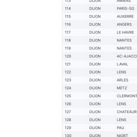
113
DIJON
AMIENS
114
DIJON
PARIS-SG
115
DIJON
AUXERRE
116
DIJON
ANGERS
117
DIJON
LE HAVRE
118
DIJON
NANTES
119
DIJON
NANTES
120
DIJON
AC-AJACC
121
DIJON
LAVAL
122
DIJON
LENS
123
DIJON
ARLES
124
DIJON
METZ
125
DIJON
CLERMON
126
DIJON
LENS
127
DIJON
CHATEAU
128
DIJON
LENS
129
DIJON
PAU
130
DIJON
NIORT