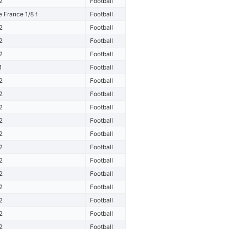
2
Football
 France 1/8 f
Football
2
Football
2
Football
2
Football
1
Football
2
Football
2
Football
2
Football
2
Football
2
Football
2
Football
2
Football
2
Football
2
Football
2
Football
2
Football
2
Football