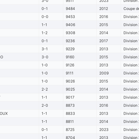
3-0
9511
2023
Division 
0-1
9484
2012
Coupe de
0-0
9453
2016
Division 
1-1
9406
2015
Division 
1-2
9308
2014
Division 
0-1
9236
2017
Division 
3-1
9229
2013
Division 
IO
3-0
9160
2015
Division 
1-0
9126
2013
Division 
1-0
9111
2009
Division 
1-0
9026
2015
Division 
2-2
9025
2014
Division 
T
1-1
9017
2013
Division 
2-0
8873
2016
Division 
ROUX
1-1
8833
2013
Division 
1-1
8811
2014
Division 
0-1
8725
2023
Division 
1-1
8704
2013
Division 