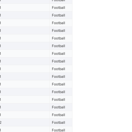
1
Football
1
Football
1
Football
1
Football
1
Football
1
Football
1
Football
1
Football
1
Football
1
Football
1
Football
1
Football
1
Football
1
Football
1
Football
2
Football
1
Football