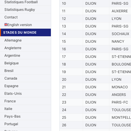
Statistiques Football
10
DIJON
PARIS-SG
Statistiques Rugby
11
DIJON
AUXERRE
Contact
12
DIJON
LYON
English version
13
DIJON
PARIS-SG
STADES DU MONDE
14
DIJON
SOCHAUX
Allemagne
15
DIJON
NANCY
Angleterre
16
DIJON
PARIS-SG
Argentine
17
DIJON
ST-ETIENN
Belgique
18
DIJON
BOULOGN
Bresil
19
DIJON
ST-ETIENN
Canada
20
DIJON
LYON
Espagne
21
DIJON
MONACO
Etats-Unis
22
DIJON
ANGERS
France
23
DIJON
PARIS-FC
Italie
24
DIJON
TOULOUSE
Pays-Bas
25
DIJON
MONTPELL
Portugal
26
DIJON
TOULOUSE