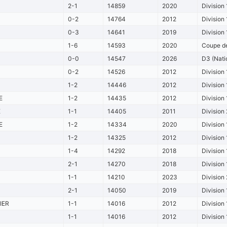
2-1
14859
2020
Division 
0-2
14764
2012
Division 
0-3
14641
2019
Division 
1-6
14593
2020
Coupe de
0-0
14547
2026
D3 (Nati
0-2
14526
2012
Division 
1-2
14446
2012
Division 
E
1-2
14435
2012
Division 
E
1-1
14405
2011
Division 
E
1-2
14334
2020
Division 
1-2
14325
2012
Division 
1-4
14292
2018
Division 
2-1
14270
2018
Division 
1-1
14210
2023
Division 
2-1
14050
2019
Division 
IER
1-1
14016
2012
Division 
1-1
14016
2012
Division 