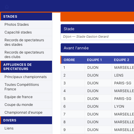
⌂
STADES
Photos Stades
Stade
Capacité stades
Dijon — Stade Gaston Gerard
Records de spectateurs
des stades
Avant l'année
Records de spectateurs
des clubs
ORDRE
EQUIPE 1
EQUIPE 2
AFFLUENCES DE
1
DIJON
MARSEILLE
SPECTATEURS
2
DIJON
LENS
Principaux championnats
3
DIJON
PARIS-SG
Toutes Compétitions
France
4
DIJON
MARSEILLE
Equipe de france
5
DIJON
PARIS-SG
Coupe du monde
6
DIJON
LYON
Championnat d'europe
7
DIJON
MARSEILLE
DIVERS
8
DIJON
MARSEILLE
Liens
9
DIJON
MARSEILLE