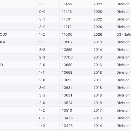
E
2-1
11465
2023
Division 
0-0
11413
2020
Division 
3-1
11301
2022
Division 
3-0
11212
2020
Division 
ROUX
1-2
11000
2026
D3 (Nati
IER
2-1
10902
2018
Division 
2-2
10869
2014
Division 
2-3
10706
2013
Division 
IO
2-0
10689
2016
Division 
1-1
10668
2018
Division 
2-0
10652
2011
Division 
3-0
10634
2018
Division 
3-2
10631
2018
Division 
2-0
10524
2018
Division 
1-2
10510
2017
Division 
0-0
10466
2016
Division 
1-0
10426
2014
Division 