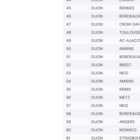
45
DIJON
RENNES
46
DIJON
BORDEAUX
47
DIJON
CROIX-SAV
48
DIJON
TOULOUSE
49
DIJON
AC-AJACC
50
DIJON
AMIENS
51
DIJON
BORDEAUX
52
DIJON
BREST
53
DIJON
NICE
54
DIJON
AMIENS
55
DIJON
REIMS
56
DIJON
METZ
57
DIJON
NICE
58
DIJON
BORDEAUX
59
DIJON
ANGERS
60
DIJON
MONACO
61
DIJON
STRASBO