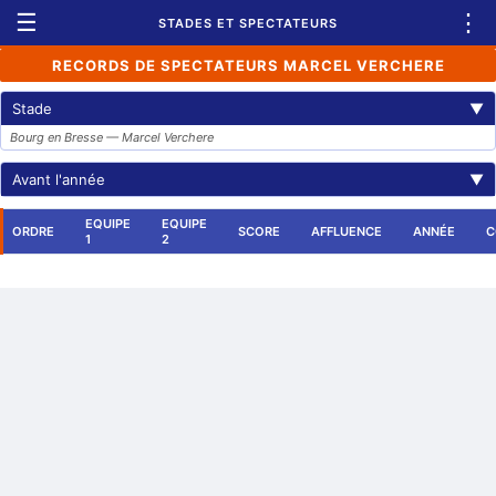
☰
⋮
STADES ET SPECTATEURS
RECORDS DE SPECTATEURS MARCEL VERCHERE
Stade
▼
Bourg en Bresse — Marcel Verchere
Avant l'année
▼
EQUIPE
EQUIPE
ORDRE
SCORE
AFFLUENCE
ANNÉE
C
1
2