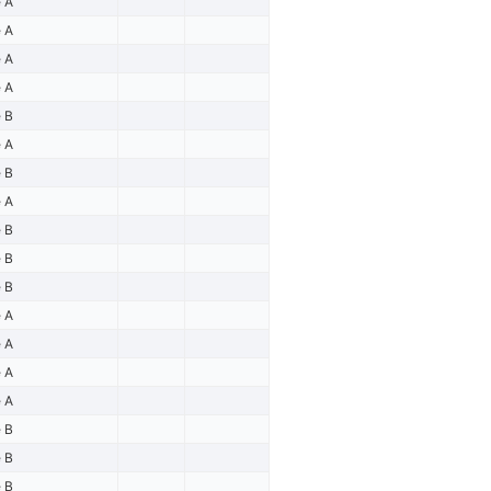
e A
e A
e A
e A
e B
e A
e B
e A
e B
e B
e B
e A
e A
e A
e A
e B
e B
e B