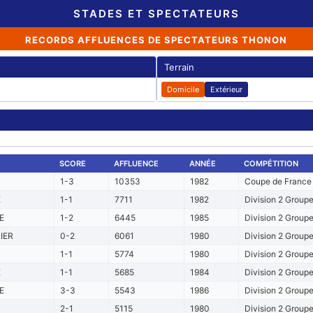
STADES ET SPECTATEURS
RECORDS AFFLUENCES DE SPECTATEURS THONON
Terrain
Domicile
Extérieur
SCORE
AFFLUENCE
ANNÉE
COMPÉTITION
1-3
10353
1982
Coupe de France 
E
1-1
7711
1982
Division 2 Group
E
1-2
6445
1985
Division 2 Group
IER
0-2
6061
1980
Division 2 Group
1-1
5774
1980
Division 2 Group
E
1-1
5685
1984
Division 2 Group
E
3-3
5543
1986
Division 2 Group
2-1
5115
1980
Division 2 Group