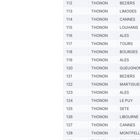
112
THONON
BEZIERS
113
THONON
LIMOGES
114
THONON
CANNES
115
THONON
LOUHANS
116
THONON
ALES
117
THONON
TOURS
118
THONON
BOURGES
119
THONON
ALES
120
THONON
GUEUGNO
121
THONON
BEZIERS
122
THONON
MARTIGUE
123
THONON
ALES
124
THONON
LE PUY
125
THONON
SETE
126
THONON
LIBOURNE
127
THONON
CANNES
128
THONON
MONTPELL