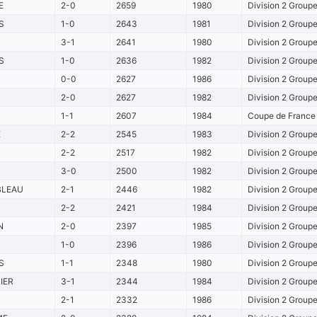
E
2-0
2659
1980
Division 2 Group
S
1-0
2643
1981
Division 2 Group
3-1
2641
1980
Division 2 Group
S
1-0
2636
1982
Division 2 Group
0-0
2627
1986
Division 2 Group
2-0
2627
1982
Division 2 Group
1-1
2607
1984
Coupe de France 
E
2-2
2545
1983
Division 2 Group
2-2
2517
1982
Division 2 Group
3-0
2500
1982
Division 2 Group
BLEAU
2-1
2446
1982
Division 2 Group
2-2
2421
1984
Division 2 Group
N
2-0
2397
1985
Division 2 Group
1-0
2396
1986
Division 2 Group
S
1-1
2348
1980
Division 2 Group
IER
3-1
2344
1984
Division 2 Group
2-1
2332
1986
Division 2 Group