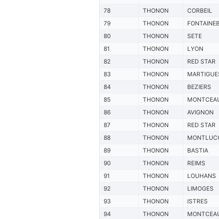
78
THONON
CORBEIL
79
THONON
FONTAINE
80
THONON
SETE
81
THONON
LYON
82
THONON
RED STAR
83
THONON
MARTIGUE
84
THONON
BEZIERS
85
THONON
MONTCEA
86
THONON
AVIGNON
87
THONON
RED STAR
88
THONON
MONTLUC
89
THONON
BASTIA
90
THONON
REIMS
91
THONON
LOUHANS
92
THONON
LIMOGES
93
THONON
ISTRES
94
THONON
MONTCEA