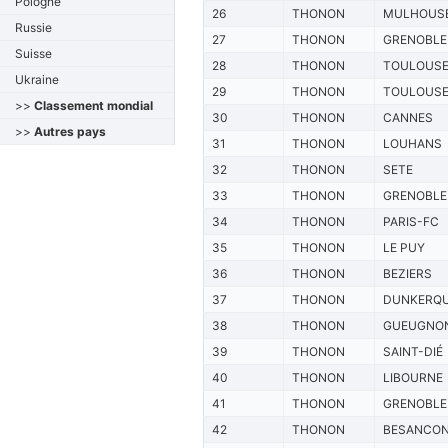
Pologne
26
THONON
MULHOUS
Russie
27
THONON
GRENOBLE
Suisse
28
THONON
TOULOUS
Ukraine
29
THONON
TOULOUS
>>
Classement mondial
30
THONON
CANNES
>>
Autres pays
31
THONON
LOUHANS
32
THONON
SETE
33
THONON
GRENOBLE
34
THONON
PARIS-FC
35
THONON
LE PUY
36
THONON
BEZIERS
37
THONON
DUNKERQ
38
THONON
GUEUGNO
39
THONON
SAINT-DIÉ
40
THONON
LIBOURNE
41
THONON
GRENOBLE
42
THONON
BESANCO