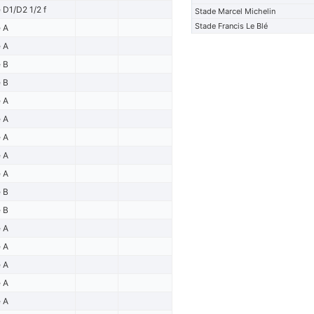
 D1/D2 1/2 f
Stade Marcel Michelin
Stade Francis Le Blé
e A
e A
e B
e B
e A
e A
e A
e A
e A
e B
e B
e A
e A
e A
e A
e A