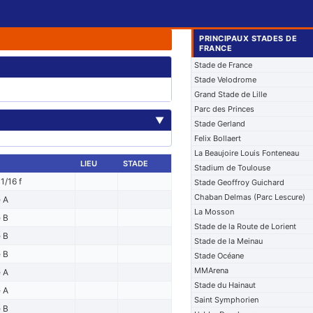
PRINCIPAUX STADES DE
FRANCE
Stade de France
Stade Velodrome
Grand Stade de Lille
Parc des Princes
▼
Stade Gerland
Felix Bollaert
La Beaujoire Louis Fonteneau
LIEU
STADE
Stadium de Toulouse
1/16 f
Stade Geoffroy Guichard
Chaban Delmas (Parc Lescure)
e A
La Mosson
e B
Stade de la Route de Lorient
e B
Stade de la Meinau
e B
Stade Océane
MMArena
e A
Stade du Hainaut
e A
Saint Symphorien
e B