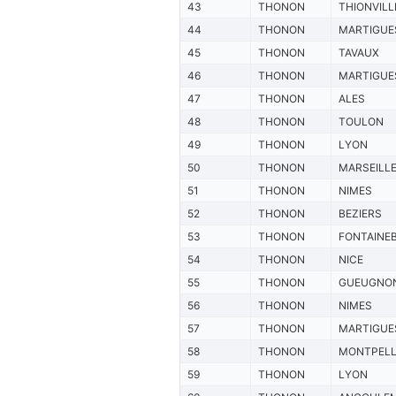
43
THONON
THIONVILL
44
THONON
MARTIGUE
45
THONON
TAVAUX
46
THONON
MARTIGUE
47
THONON
ALES
48
THONON
TOULON
49
THONON
LYON
50
THONON
MARSEILL
51
THONON
NIMES
52
THONON
BEZIERS
53
THONON
FONTAINE
54
THONON
NICE
55
THONON
GUEUGNO
56
THONON
NIMES
57
THONON
MARTIGUE
58
THONON
MONTPELL
59
THONON
LYON