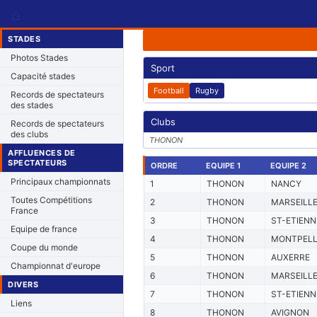
⌂
STADES
Photos Stades
Sport
Capacité stades
Football
Rugby
Records de spectateurs
des stades
Clubs
Records de spectateurs
des clubs
THONON
AFFLUENCES DE
SPECTATEURS
ORDRE
EQUIPE 1
EQUIPE 2
Principaux championnats
1
THONON
NANCY
Toutes Compétitions
2
THONON
MARSEILL
France
3
THONON
ST-ETIENN
Equipe de france
4
THONON
MONTPELL
Coupe du monde
5
THONON
AUXERRE
Championnat d'europe
6
THONON
MARSEILL
DIVERS
7
THONON
ST-ETIENN
Liens
8
THONON
AVIGNON