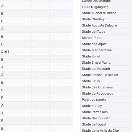
L'abbe Deschamps
e A
Louis Dugauguez
Stade Michel d'Ornano
e B
Stade Charlety
e B
Stade Auguste Delaune
e A
Stade de l'Aube
e B
Marcel-Picot
e B
Stade des Alpes
Stade Mediterranee
1/16 f
Stade Bonal
e B
Stade Ernest Wallon
e A
Stade du Moustoir
e A
Stade Francis Le Basser
Stade Louis II
e B
Stade des Costieres
e B
Stade du Roudourou
e B
Parc des sports
e A
Stade du Ray
Stade Parmesain
e A
Stade Gaston Petit
e B
Stade de l'ouest
e B
Stade de la Valle du Cher