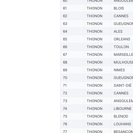
60
THONON
ANGOULE
61
THONON
BLOIS
62
THONON
CANNES
63
THONON
GUEUGNO
64
THONON
ALES
65
THONON
ORLEANS
66
THONON
TOULON
67
THONON
MARSEILL
68
THONON
MULHOUS
69
THONON
NIMES
70
THONON
GUEUGNO
71
THONON
SAINT-DIÉ
72
THONON
CANNES
73
THONON
ANGOULE
74
THONON
LIBOURNE
75
THONON
BLENOD
76
THONON
LOUHANS
77
THONON
BESANCO