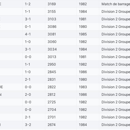
E
1-2
3169
1982
Match de barrage
1-1
3155
1984
Division 2 Group
E
3-1
3103
1981
Division 2 Group
E
0-1
3086
1980
Division 2 Group
4-1
3081
1985
Division 2 Group
1-0
3060
1982
Division 2 Group
3-1
3034
1984
Division 2 Group
0-0
3013
1981
Division 2 Group
1-1
2950
1982
Division 2 Group
1-0
2845
1986
Division 2 Group
2-1
2831
1980
Division 2 Group
UE
0-0
2822
1983
Division 2 Group
N
2-0
2812
1986
Division 2 Group
0-0
2725
1982
Division 2 Group
0-0
2704
1982
Division 2 Group
2-1
2701
1982
Division 2 Group
N
3-2
2674
1984
Division 2 Group