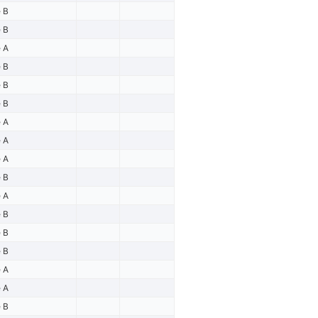
e B
e B
e A
e B
e B
e B
e A
e A
e A
e B
e A
e B
e B
e B
e A
e A
e B