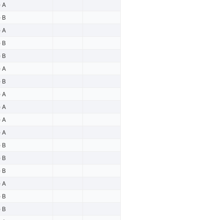
e A
e B
e A
e B
e B
e A
e B
e A
e A
e A
e A
e B
e B
e B
e A
e B
e B