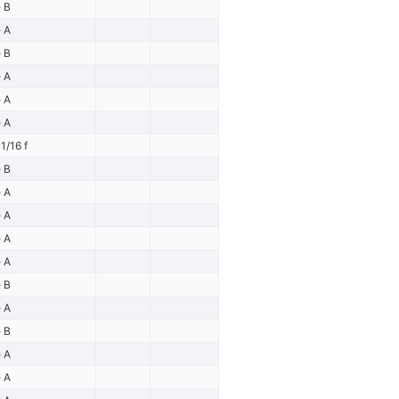
e B
e A
e B
e A
e A
e A
1/16 f
e B
e A
e A
e A
e A
e B
e A
e B
e A
e A