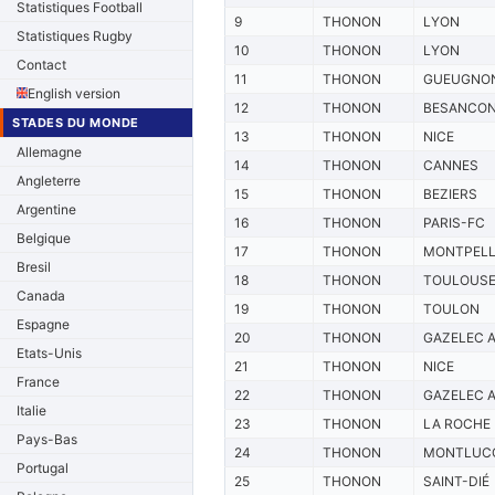
Statistiques Football
9
THONON
LYON
Statistiques Rugby
10
THONON
LYON
Contact
11
THONON
GUEUGNO
English version
12
THONON
BESANCO
STADES DU MONDE
13
THONON
NICE
Allemagne
14
THONON
CANNES
Angleterre
15
THONON
BEZIERS
Argentine
16
THONON
PARIS-FC
Belgique
17
THONON
MONTPELL
Bresil
18
THONON
TOULOUS
Canada
19
THONON
TOULON
Espagne
20
THONON
GAZELEC 
Etats-Unis
21
THONON
NICE
France
22
THONON
GAZELEC 
Italie
23
THONON
LA ROCHE
Pays-Bas
24
THONON
MONTLUC
Portugal
25
THONON
SAINT-DIÉ