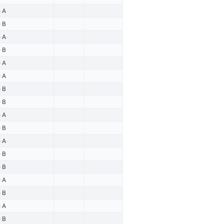
e A
e B
e A
e B
e A
e A
e B
e B
e A
e B
e A
e B
e B
e A
e B
e A
e B