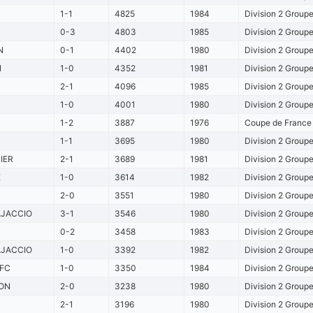
1-1
4825
1984
Division 2 Group
0-3
4803
1985
Division 2 Group
N
0-1
4402
1980
Division 2 Group
N
1-0
4352
1981
Division 2 Group
2-1
4096
1985
Division 2 Group
1-0
4001
1980
Division 2 Group
1-2
3887
1976
Coupe de France 
1-1
3695
1980
Division 2 Group
IER
2-1
3689
1981
Division 2 Group
E
1-0
3614
1982
Division 2 Group
2-0
3551
1980
Division 2 Group
AJACCIO
3-1
3546
1980
Division 2 Group
0-2
3458
1983
Division 2 Group
AJACCIO
1-0
3392
1982
Division 2 Group
 FC
1-0
3350
1984
Division 2 Group
ON
2-0
3238
1980
Division 2 Group
2-1
3196
1980
Division 2 Group