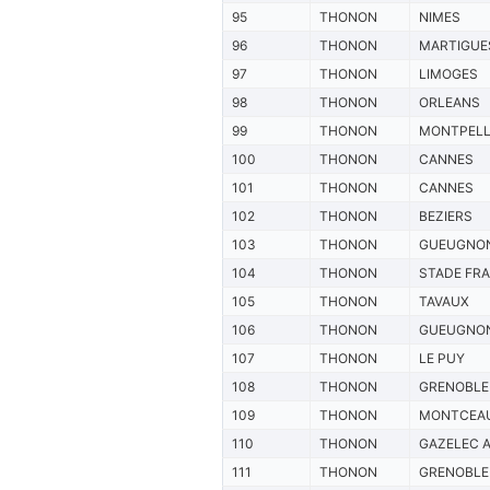
95
THONON
NIMES
96
THONON
MARTIGUE
97
THONON
LIMOGES
98
THONON
ORLEANS
99
THONON
MONTPELL
100
THONON
CANNES
101
THONON
CANNES
102
THONON
BEZIERS
103
THONON
GUEUGNO
104
THONON
STADE FR
105
THONON
TAVAUX
106
THONON
GUEUGNO
107
THONON
LE PUY
108
THONON
GRENOBLE
109
THONON
MONTCEA
110
THONON
GAZELEC 
111
THONON
GRENOBLE