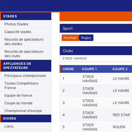
⌂
STADES
Photos Stades
Sport
Capacité stades
Football
Rugby
Records de spectateurs
des stades
Clubs
Records de spectateurs
des clubs
STADE HAVRAIS
AFFLUENCES DE
SPECTATEURS
ORDRE
EQUIPE 1
EQUIPE 2
Principaux championnats
STADE
1
LE HAVRE
HAVRAIS
Toutes Compétitions
France
STADE
2
LE HAVRE
HAVRAIS
Equipe de france
STADE
3
LE HAVRE
Coupe du monde
HAVRAIS
Championnat d'europe
STADE
4
RED STAR
HAVRAIS
DIVERS
STADE
Liens
5
ROUEN
HAVRAIS