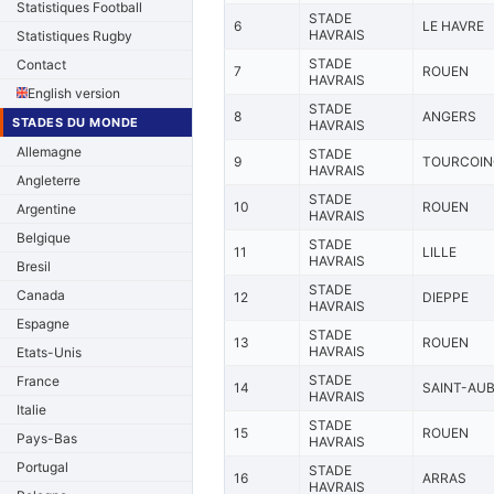
Statistiques Football
STADE
6
LE HAVRE
HAVRAIS
Statistiques Rugby
STADE
Contact
7
ROUEN
HAVRAIS
English version
STADE
8
ANGERS
STADES DU MONDE
HAVRAIS
Allemagne
STADE
9
TOURCOIN
HAVRAIS
Angleterre
STADE
10
ROUEN
Argentine
HAVRAIS
Belgique
STADE
11
LILLE
HAVRAIS
Bresil
STADE
Canada
12
DIEPPE
HAVRAIS
Espagne
STADE
13
ROUEN
HAVRAIS
Etats-Unis
STADE
France
14
SAINT-AUB
HAVRAIS
Italie
STADE
15
ROUEN
Pays-Bas
HAVRAIS
Portugal
STADE
16
ARRAS
HAVRAIS