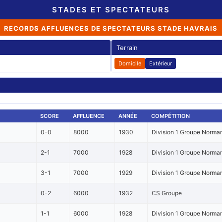
STADES ET SPECTATEURS
RECORDS AFFLUENCES DE SPECTATEURS STADE HAVRAIS
Terrain
Domicile
Extérieur
SCORE
AFFLUENCE
ANNÉE
COMPÉTITION
0-0
8000
1930
Division 1 Groupe Norma
2-1
7000
1928
Division 1 Groupe Norman
3-1
7000
1929
Division 1 Groupe Norman
0-2
6000
1932
CS Groupe
1-1
6000
1928
Division 1 Groupe Norman