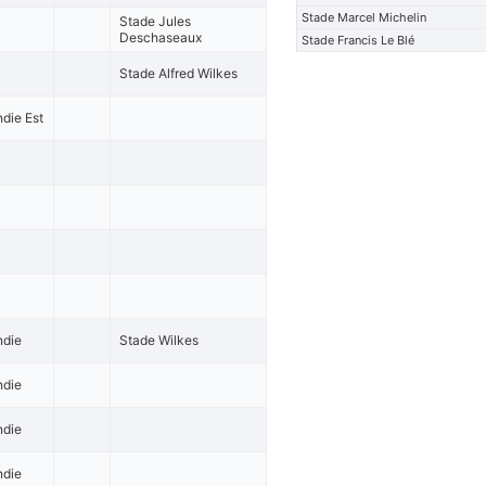
Stade Marcel Michelin
Stade Jules
Deschaseaux
Stade Francis Le Blé
Stade Alfred Wilkes
die Est
ndie
Stade Wilkes
ndie
ndie
ndie