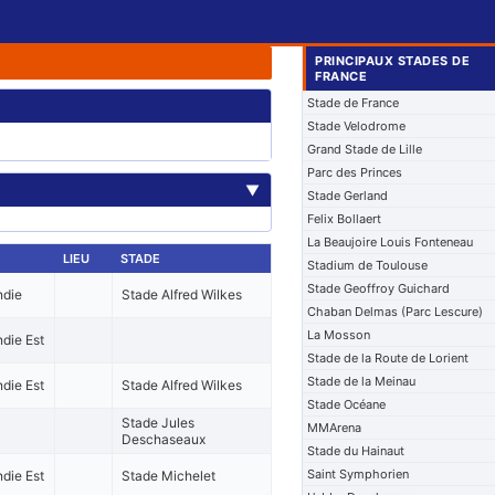
PRINCIPAUX STADES DE
FRANCE
Stade de France
Stade Velodrome
Grand Stade de Lille
Parc des Princes
▼
Stade Gerland
Felix Bollaert
La Beaujoire Louis Fonteneau
LIEU
STADE
Stadium de Toulouse
Stade Geoffroy Guichard
ndie
Stade Alfred Wilkes
Chaban Delmas (Parc Lescure)
La Mosson
die Est
Stade de la Route de Lorient
Stade de la Meinau
die Est
Stade Alfred Wilkes
Stade Océane
Stade Jules
MMArena
Deschaseaux
Stade du Hainaut
Saint Symphorien
die Est
Stade Michelet