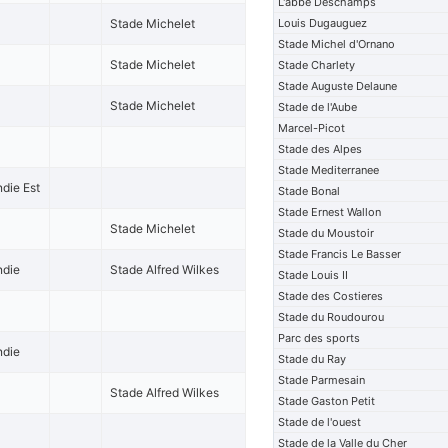
L'abbe Deschamps
Stade Michelet
Louis Dugauguez
Stade Michel d'Ornano
Stade Michelet
Stade Charlety
Stade Auguste Delaune
Stade Michelet
Stade de l'Aube
Marcel-Picot
Stade des Alpes
Stade Mediterranee
die Est
Stade Bonal
Stade Ernest Wallon
Stade Michelet
Stade du Moustoir
Stade Francis Le Basser
ndie
Stade Alfred Wilkes
Stade Louis II
Stade des Costieres
Stade du Roudourou
Parc des sports
ndie
Stade du Ray
Stade Parmesain
Stade Alfred Wilkes
Stade Gaston Petit
Stade de l'ouest
Stade de la Valle du Cher