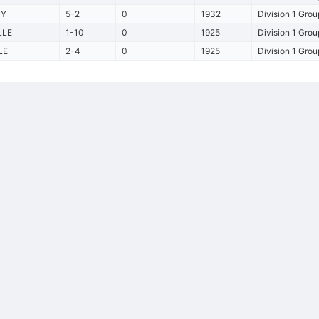
CY
5-2
0
1932
Division 1 Grou
LLE
1-10
0
1925
Division 1 Grou
LE
2-4
0
1925
Division 1 Grou