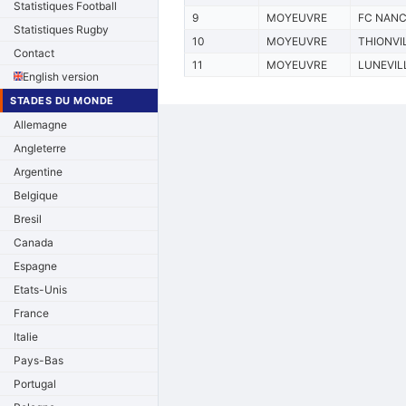
Statistiques Football
9
MOYEUVRE
FC NAN
Statistiques Rugby
10
MOYEUVRE
THIONVI
Contact
11
MOYEUVRE
LUNEVIL
English version
STADES DU MONDE
Allemagne
Angleterre
Argentine
Belgique
Bresil
Canada
Espagne
Etats-Unis
France
Italie
Pays-Bas
Portugal