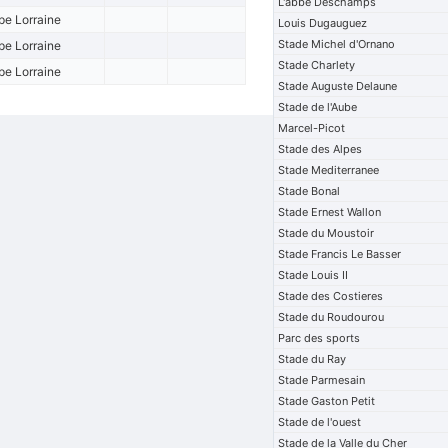
L'abbe Deschamps
pe Lorraine
Louis Dugauguez
Stade Michel d'Ornano
pe Lorraine
Stade Charlety
pe Lorraine
Stade Auguste Delaune
Stade de l'Aube
Marcel-Picot
Stade des Alpes
Stade Mediterranee
Stade Bonal
Stade Ernest Wallon
Stade du Moustoir
Stade Francis Le Basser
Stade Louis II
Stade des Costieres
Stade du Roudourou
Parc des sports
Stade du Ray
Stade Parmesain
Stade Gaston Petit
Stade de l'ouest
Stade de la Valle du Cher