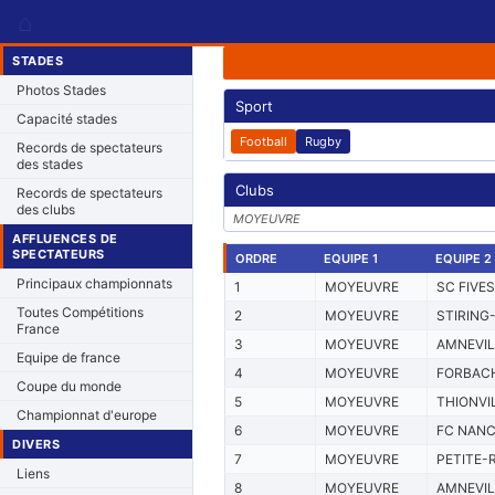
⌂
STADES
Photos Stades
Sport
Capacité stades
Football
Rugby
Records de spectateurs
des stades
Clubs
Records de spectateurs
des clubs
MOYEUVRE
AFFLUENCES DE
SPECTATEURS
ORDRE
EQUIPE 1
EQUIPE 2
Principaux championnats
1
MOYEUVRE
SC FIVES
Toutes Compétitions
2
MOYEUVRE
STIRING
France
3
MOYEUVRE
AMNEVIL
Equipe de france
4
MOYEUVRE
FORBAC
Coupe du monde
5
MOYEUVRE
THIONVI
Championnat d'europe
6
MOYEUVRE
FC NAN
DIVERS
7
MOYEUVRE
PETITE-
Liens
8
MOYEUVRE
AMNEVIL