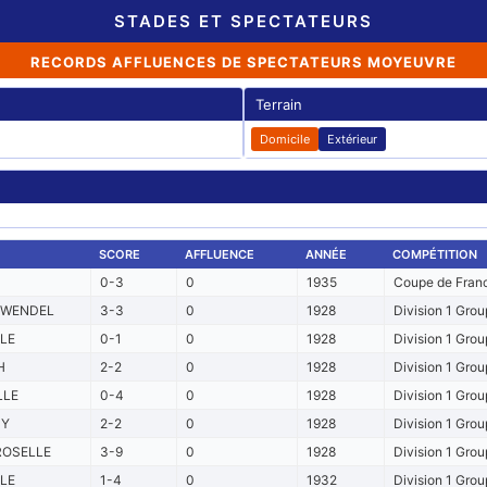
STADES ET SPECTATEURS
RECORDS AFFLUENCES DE SPECTATEURS MOYEUVRE
Terrain
Domicile
Extérieur
SCORE
AFFLUENCE
ANNÉE
COMPÉTITION
0-3
0
1935
Coupe de Franc
-WENDEL
3-3
0
1928
Division 1 Grou
LE
0-1
0
1928
Division 1 Grou
H
2-2
0
1928
Division 1 Grou
LLE
0-4
0
1928
Division 1 Grou
CY
2-2
0
1928
Division 1 Grou
ROSELLE
3-9
0
1928
Division 1 Grou
LE
1-4
0
1932
Division 1 Grou