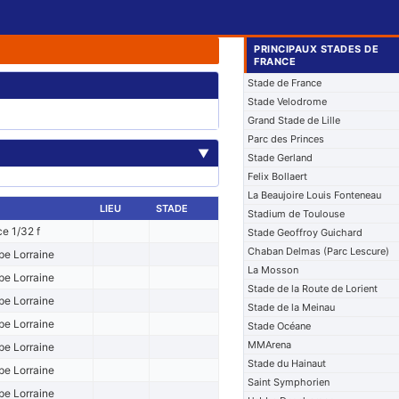
PRINCIPAUX STADES DE
FRANCE
Stade de France
Stade Velodrome
Grand Stade de Lille
Parc des Princes
▼
Stade Gerland
Felix Bollaert
La Beaujoire Louis Fonteneau
LIEU
STADE
Stadium de Toulouse
e 1/32 f
Stade Geoffroy Guichard
Chaban Delmas (Parc Lescure)
pe Lorraine
La Mosson
pe Lorraine
Stade de la Route de Lorient
pe Lorraine
Stade de la Meinau
pe Lorraine
Stade Océane
MMArena
pe Lorraine
Stade du Hainaut
pe Lorraine
Saint Symphorien
pe Lorraine