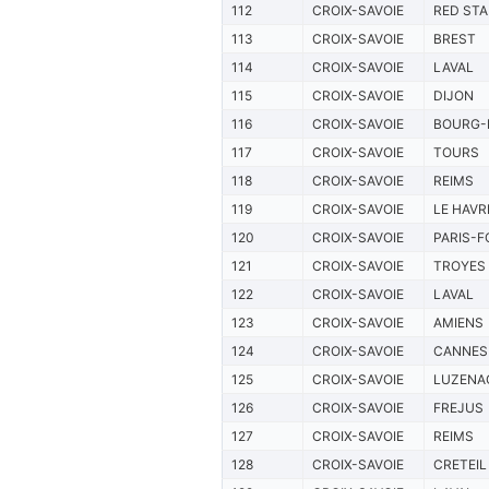
112
CROIX-SAVOIE
RED STA
113
CROIX-SAVOIE
BREST
114
CROIX-SAVOIE
LAVAL
115
CROIX-SAVOIE
DIJON
116
CROIX-SAVOIE
BOURG-
117
CROIX-SAVOIE
TOURS
118
CROIX-SAVOIE
REIMS
119
CROIX-SAVOIE
LE HAVR
120
CROIX-SAVOIE
PARIS-F
121
CROIX-SAVOIE
TROYES
122
CROIX-SAVOIE
LAVAL
123
CROIX-SAVOIE
AMIENS
124
CROIX-SAVOIE
CANNES
125
CROIX-SAVOIE
LUZENA
126
CROIX-SAVOIE
FREJUS
127
CROIX-SAVOIE
REIMS
128
CROIX-SAVOIE
CRETEIL