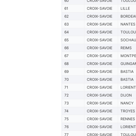
60
CROIX-SAVOIE
TOULOU
61
CROIX-SAVOIE
LILLE
62
CROIX-SAVOIE
BORDEA
63
CROIX-SAVOIE
NANTES
64
CROIX-SAVOIE
TOULOU
65
CROIX-SAVOIE
SOCHA
66
CROIX-SAVOIE
REIMS
67
CROIX-SAVOIE
MONTPE
68
CROIX-SAVOIE
GUINGA
69
CROIX-SAVOIE
BASTIA
70
CROIX-SAVOIE
BASTIA
71
CROIX-SAVOIE
LORIENT
72
CROIX-SAVOIE
DIJON
73
CROIX-SAVOIE
NANCY
74
CROIX-SAVOIE
TROYES
75
CROIX-SAVOIE
RENNES
76
CROIX-SAVOIE
LORIENT
77
CROIX-SAVOIE
TOULOU