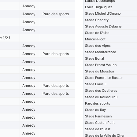
L'abbe Deschamps
Annecy
Louis Dugauguez
Stade Michel d'Ornano
Annecy
Parc des sports
Stade Charlety
Annecy
Stade Auguste Delaune
Annecy
Stade de l'Aube
 1/2 f
Marcel-Picot
Annecy
Stade des Alpes
Stade Mediterranee
Annecy
Parc des sports
Stade Bonal
Annecy
Stade Ernest Wallon
Annecy
Stade du Moustoir
Annecy
Stade Francis Le Basser
Stade Louis II
Annecy
Parc des sports
Stade des Costieres
Annecy
Parc des sports
Stade du Roudourou
Annecy
Parc des sports
Annecy
Stade du Ray
Stade Parmesain
Annecy
Stade Gaston Petit
Annecy
Stade de l'ouest
Annecy
Stade de la Valle du Cher