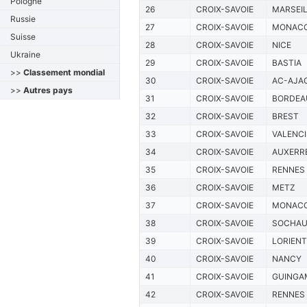
Pologne
26
CROIX-SAVOIE
MARSEI
Russie
27
CROIX-SAVOIE
MONAC
Suisse
28
CROIX-SAVOIE
NICE
Ukraine
29
CROIX-SAVOIE
BASTIA
>>
Classement mondial
30
CROIX-SAVOIE
AC-AJA
>>
Autres pays
31
CROIX-SAVOIE
BORDEA
32
CROIX-SAVOIE
BREST
33
CROIX-SAVOIE
VALENC
34
CROIX-SAVOIE
AUXERR
35
CROIX-SAVOIE
RENNES
36
CROIX-SAVOIE
METZ
37
CROIX-SAVOIE
MONAC
38
CROIX-SAVOIE
SOCHA
39
CROIX-SAVOIE
LORIENT
40
CROIX-SAVOIE
NANCY
41
CROIX-SAVOIE
GUINGA
42
CROIX-SAVOIE
RENNES