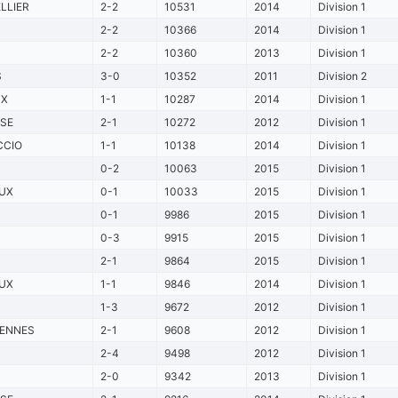
LLIER
2-2
10531
2014
Division 1
2-2
10366
2014
Division 1
2-2
10360
2013
Division 1
S
3-0
10352
2011
Division 2
UX
1-1
10287
2014
Division 1
SE
2-1
10272
2012
Division 1
CCIO
1-1
10138
2014
Division 1
0-2
10063
2015
Division 1
UX
0-1
10033
2015
Division 1
0-1
9986
2015
Division 1
0-3
9915
2015
Division 1
2-1
9864
2015
Division 1
UX
1-1
9846
2014
Division 1
1-3
9672
2012
Division 1
IENNES
2-1
9608
2012
Division 1
2-4
9498
2012
Division 1
2-0
9342
2013
Division 1