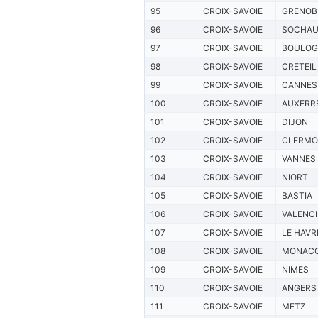
95
CROIX-SAVOIE
GRENOB
96
CROIX-SAVOIE
SOCHA
97
CROIX-SAVOIE
BOULOG
98
CROIX-SAVOIE
CRETEIL
99
CROIX-SAVOIE
CANNES
100
CROIX-SAVOIE
AUXERR
101
CROIX-SAVOIE
DIJON
102
CROIX-SAVOIE
CLERMO
103
CROIX-SAVOIE
VANNES
104
CROIX-SAVOIE
NIORT
105
CROIX-SAVOIE
BASTIA
106
CROIX-SAVOIE
VALENC
107
CROIX-SAVOIE
LE HAVR
108
CROIX-SAVOIE
MONAC
109
CROIX-SAVOIE
NIMES
110
CROIX-SAVOIE
ANGERS
111
CROIX-SAVOIE
METZ