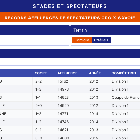
STADES ET SPECTATEURS
RECORDS AFFLUENCES DE SPECTATEURS CROIX-SAVOIE
Terrain
Domicile
Extérieur
SCORE
AFFLUENCE
ANNÉE
COMPÉTITION
G
2-2
15162
2012
Division 1
1-3
14973
2012
Division 1
G
1-1
14925
2013
Coupe de France
LLE
2-0
14920
2012
Division 1
NNE
1-2
14771
2014
Division 1
LLE
1-2
14746
2014
Division 1
G
0-1
14621
2013
Division 1
G
0-0
14600
2015
Division 1