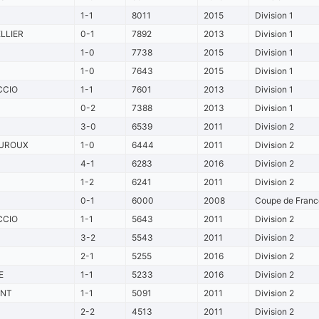
1-1
8011
2015
Division 1
LLIER
0-1
7892
2013
Division 1
1-0
7738
2015
Division 1
1-0
7643
2015
Division 1
CCIO
1-1
7601
2013
Division 1
0-2
7388
2013
Division 1
3-0
6539
2011
Division 2
UROUX
1-0
6444
2011
Division 2
4-1
6283
2016
Division 2
1-2
6241
2011
Division 2
0-1
6000
2008
Coupe de France
CCIO
1-1
5643
2011
Division 2
3-2
5543
2011
Division 2
2-1
5255
2016
Division 2
E
1-1
5233
2016
Division 2
NT
1-1
5091
2011
Division 2
2-2
4513
2011
Division 2