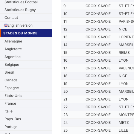
Statistiques Football
9
CROIX-SAVOIE
ST-ETIE
Statistiques Rugby
10
CROIX-SAVOIE
ST-ETIE
Contact
11
CROIX-SAVOIE
PARIS-S
English version
12
CROIX-SAVOIE
NICE
STADES DU MONDE
13
CROIX-SAVOIE
LORIENT
Allemagne
14
CROIX-SAVOIE
MARSEI
Angleterre
15
CROIX-SAVOIE
REIMS
Argentine
16
CROIX-SAVOIE
LYON
Belgique
17
CROIX-SAVOIE
VALENC
Bresil
18
CROIX-SAVOIE
NICE
Canada
19
CROIX-SAVOIE
LYON
Espagne
20
CROIX-SAVOIE
MARSEI
Etats-Unis
21
CROIX-SAVOIE
LYON
France
22
CROIX-SAVOIE
ST-ETIE
Italie
23
CROIX-SAVOIE
MONTPE
Pays-Bas
24
CROIX-SAVOIE
METZ
Portugal
25
CROIX-SAVOIE
LILLE