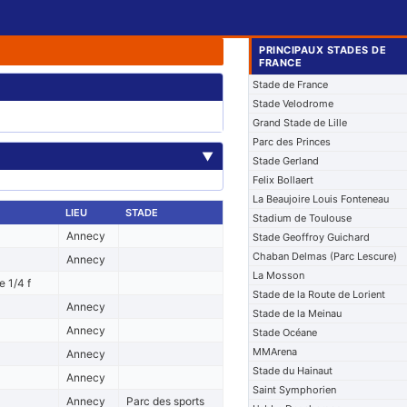
PRINCIPAUX STADES DE
FRANCE
Stade de France
Stade Velodrome
Grand Stade de Lille
Parc des Princes
▼
Stade Gerland
Felix Bollaert
La Beaujoire Louis Fonteneau
LIEU
STADE
Stadium de Toulouse
Annecy
Stade Geoffroy Guichard
Chaban Delmas (Parc Lescure)
Annecy
La Mosson
 1/4 f
Stade de la Route de Lorient
Annecy
Stade de la Meinau
Annecy
Stade Océane
MMArena
Annecy
Stade du Hainaut
Annecy
Saint Symphorien
Annecy
Parc des sports