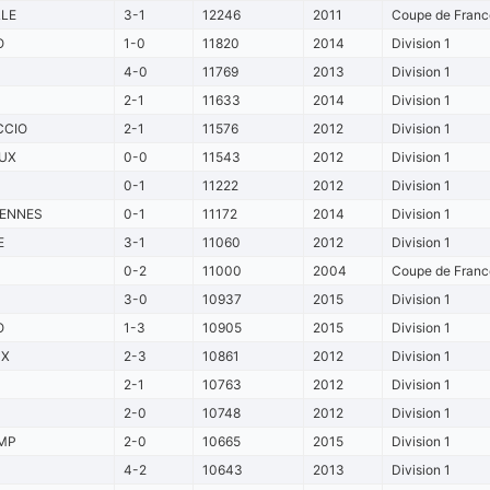
LLE
3-1
12246
2011
Coupe de France
O
1-0
11820
2014
Division 1
4-0
11769
2013
Division 1
2-1
11633
2014
Division 1
CCIO
2-1
11576
2012
Division 1
UX
0-0
11543
2012
Division 1
0-1
11222
2012
Division 1
IENNES
0-1
11172
2014
Division 1
E
3-1
11060
2012
Division 1
0-2
11000
2004
Coupe de France
3-0
10937
2015
Division 1
O
1-3
10905
2015
Division 1
UX
2-3
10861
2012
Division 1
2-1
10763
2012
Division 1
2-0
10748
2012
Division 1
MP
2-0
10665
2015
Division 1
4-2
10643
2013
Division 1