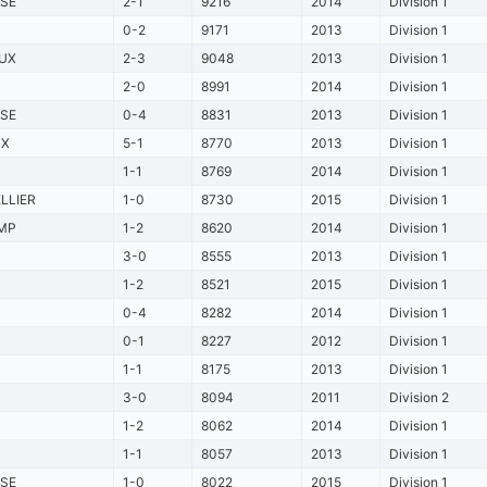
SE
2-1
9216
2014
Division 1
0-2
9171
2013
Division 1
UX
2-3
9048
2013
Division 1
2-0
8991
2014
Division 1
SE
0-4
8831
2013
Division 1
UX
5-1
8770
2013
Division 1
1-1
8769
2014
Division 1
LLIER
1-0
8730
2015
Division 1
MP
1-2
8620
2014
Division 1
3-0
8555
2013
Division 1
1-2
8521
2015
Division 1
0-4
8282
2014
Division 1
0-1
8227
2012
Division 1
1-1
8175
2013
Division 1
3-0
8094
2011
Division 2
1-2
8062
2014
Division 1
1-1
8057
2013
Division 1
SE
1-0
8022
2015
Division 1