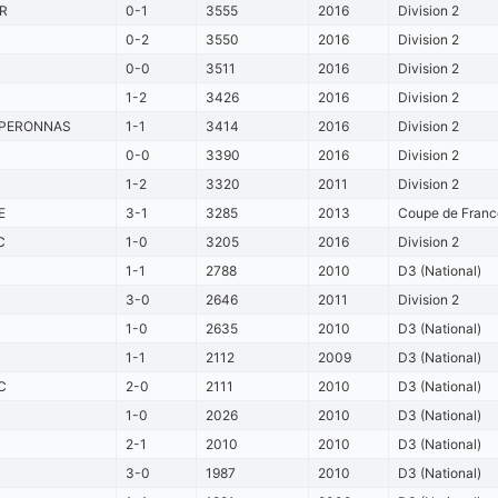
R
0-1
3555
2016
Division 2
0-2
3550
2016
Division 2
0-0
3511
2016
Division 2
1-2
3426
2016
Division 2
PERONNAS
1-1
3414
2016
Division 2
0-0
3390
2016
Division 2
1-2
3320
2011
Division 2
E
3-1
3285
2013
Coupe de France
C
1-0
3205
2016
Division 2
1-1
2788
2010
D3 (National)
3-0
2646
2011
Division 2
1-0
2635
2010
D3 (National)
1-1
2112
2009
D3 (National)
C
2-0
2111
2010
D3 (National)
1-0
2026
2010
D3 (National)
2-1
2010
2010
D3 (National)
3-0
1987
2010
D3 (National)