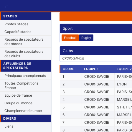
⌂
STADES
Photos Stades
Sport
Capacité stades
Football
Rugby
Records de spectateurs
des stades
Clubs
Records de spectateurs
des clubs
CROIX-SAVOIE
AFFLUENCES DE
SPECTATEURS
ORDRE
EQUIPE 1
EQUIPE 2
Principaux championnats
1
CROIX-SAVOIE
PARIS-S
Toutes Compétitions
2
CROIX-SAVOIE
LYON
France
3
CROIX-SAVOIE
PARIS-S
Equipe de france
4
CROIX-SAVOIE
MARSEI
Coupe du monde
5
CROIX-SAVOIE
ST-ETIE
Championnat d'europe
6
CROIX-SAVOIE
MARSEI
DIVERS
7
CROIX-SAVOIE
PARIS-S
Liens
8
CROIX-SAVOIE
PARIS-S