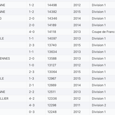
NNE
1-2
14498
2012
Division 1
NNE
1-2
14382
2015
Division 1
G
2-0
14346
2014
Division 1
2-0
14189
2014
Division 1
4-0
14118
2013
Coupe de France
LLE
1-1
14097
2013
Division 1
2-3
13740
2015
Division 1
1-1
13634
2013
Division 1
IENNES
2-0
13588
2013
Division 1
1-0
13127
2012
Division 1
2-3
13064
2015
Division 1
LLE
1-3
12967
2015
Division 1
2-1
12669
2014
Division 1
NNE
2-2
12511
2013
Division 1
LLIER
4-2
12336
2012
Division 1
4-3
12298
2011
Division 2
0-3
12248
2012
Division 1