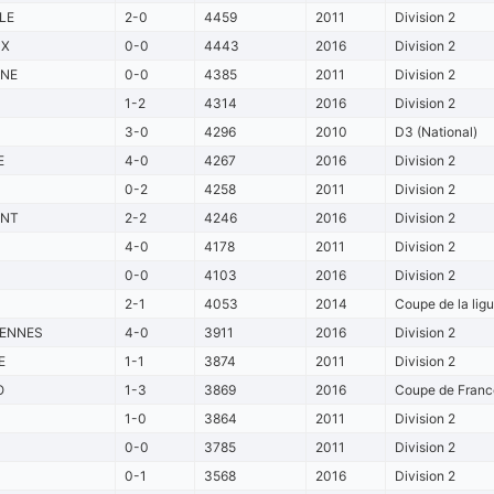
LE
2-0
4459
2011
Division 2
UX
0-0
4443
2016
Division 2
NE
0-0
4385
2011
Division 2
1-2
4314
2016
Division 2
3-0
4296
2010
D3 (National)
E
4-0
4267
2016
Division 2
0-2
4258
2011
Division 2
NT
2-2
4246
2016
Division 2
4-0
4178
2011
Division 2
0-0
4103
2016
Division 2
2-1
4053
2014
Coupe de la ligu
IENNES
4-0
3911
2016
Division 2
E
1-1
3874
2011
Division 2
O
1-3
3869
2016
Coupe de France
1-0
3864
2011
Division 2
0-0
3785
2011
Division 2
0-1
3568
2016
Division 2