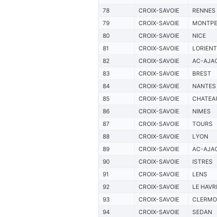
78
CROIX-SAVOIE
RENNES
79
CROIX-SAVOIE
MONTPE
80
CROIX-SAVOIE
NICE
81
CROIX-SAVOIE
LORIENT
82
CROIX-SAVOIE
AC-AJA
83
CROIX-SAVOIE
BREST
84
CROIX-SAVOIE
NANTES
85
CROIX-SAVOIE
CHATEA
86
CROIX-SAVOIE
NIMES
87
CROIX-SAVOIE
TOURS
88
CROIX-SAVOIE
LYON
89
CROIX-SAVOIE
AC-AJA
90
CROIX-SAVOIE
ISTRES
91
CROIX-SAVOIE
LENS
92
CROIX-SAVOIE
LE HAVR
93
CROIX-SAVOIE
CLERMO
94
CROIX-SAVOIE
SEDAN