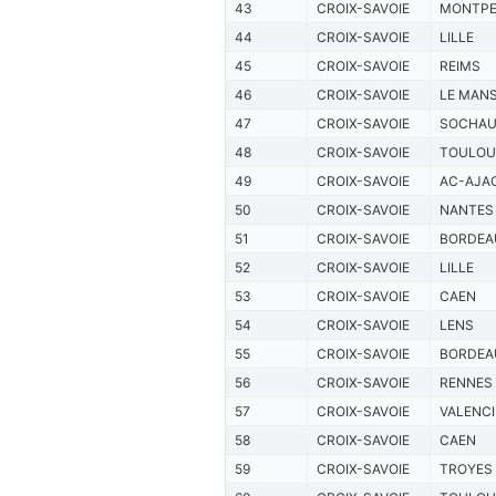
43
CROIX-SAVOIE
MONTPE
44
CROIX-SAVOIE
LILLE
45
CROIX-SAVOIE
REIMS
46
CROIX-SAVOIE
LE MAN
47
CROIX-SAVOIE
SOCHA
48
CROIX-SAVOIE
TOULOU
49
CROIX-SAVOIE
AC-AJA
50
CROIX-SAVOIE
NANTES
51
CROIX-SAVOIE
BORDEA
52
CROIX-SAVOIE
LILLE
53
CROIX-SAVOIE
CAEN
54
CROIX-SAVOIE
LENS
55
CROIX-SAVOIE
BORDEA
56
CROIX-SAVOIE
RENNES
57
CROIX-SAVOIE
VALENC
58
CROIX-SAVOIE
CAEN
59
CROIX-SAVOIE
TROYES