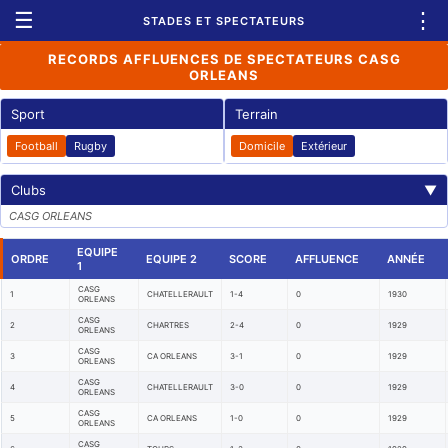
☰
⋮
STADES ET SPECTATEURS
RECORDS AFFLUENCES DE SPECTATEURS CASG
ORLEANS
Sport
Terrain
Football
Rugby
Domicile
Extérieur
Clubs
▼
CASG ORLEANS
EQUIPE
ORDRE
EQUIPE 2
SCORE
AFFLUENCE
ANNÉE
1
CASG
1
CHATELLERAULT
1-4
0
1930
ORLEANS
CASG
2
CHARTRES
2-4
0
1929
ORLEANS
CASG
3
CA ORLEANS
3-1
0
1929
ORLEANS
CASG
4
CHATELLERAULT
3-0
0
1929
ORLEANS
CASG
5
CA ORLEANS
1-0
0
1929
ORLEANS
CASG