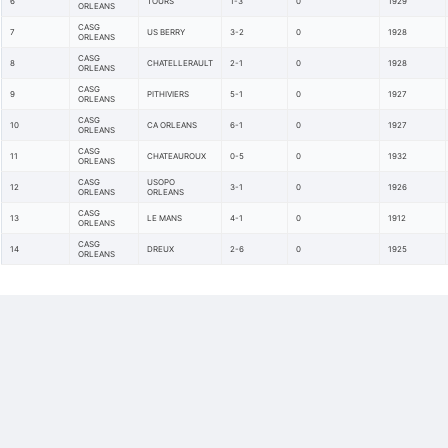
6
TOURS
1-3
0
1929
ORLEANS
CASG
7
US BERRY
3-2
0
1928
ORLEANS
CASG
8
CHATELLERAULT
2-1
0
1928
ORLEANS
CASG
9
PITHIVIERS
5-1
0
1927
ORLEANS
CASG
10
CA ORLEANS
6-1
0
1927
ORLEANS
CASG
11
CHATEAUROUX
0-5
0
1932
ORLEANS
CASG
USOPO
12
3-1
0
1926
ORLEANS
ORLEANS
CASG
13
LE MANS
4-1
0
1912
ORLEANS
CASG
14
DREUX
2-6
0
1925
ORLEANS